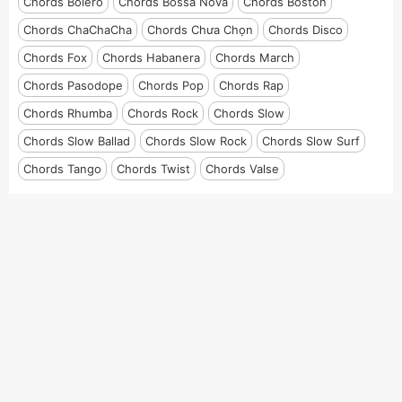
Chords Bolero
Chords Bossa Nova
Chords Boston
Chords ChaChaCha
Chords Chưa Chọn
Chords Disco
Chords Fox
Chords Habanera
Chords March
Chords Pasodope
Chords Pop
Chords Rap
Chords Rhumba
Chords Rock
Chords Slow
Chords Slow Ballad
Chords Slow Rock
Chords Slow Surf
Chords Tango
Chords Twist
Chords Valse