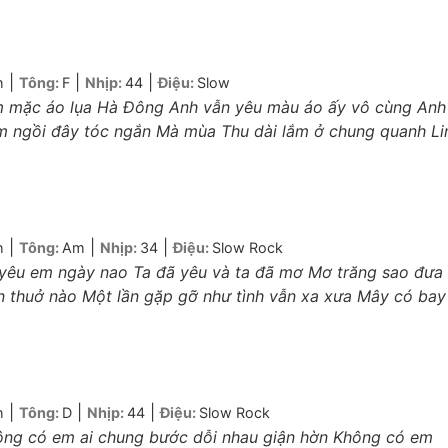
|
|
|
h
Tông:
F
Nhịp:
44
Điệu:
Slow
em mặc áo lụa Hà Đông Anh vẫn yêu màu áo ấy vô cùng Anh
m ngồi đây tóc ngắn Mà mùa Thu dài lắm ở chung quanh Li
|
|
|
h
Tông:
Am
Nhịp:
34
Điệu:
Slow Rock
h yêu em ngày nao Ta đã yêu và ta đã mơ Mơ trăng sao đưa
n thuở nào Một lần gặp gỡ như tình vẫn xa xưa Mây có bay
|
|
|
h
Tông:
D
Nhịp:
44
Điệu:
Slow Rock
hông có em ai chung bước dỗi nhau giận hờn Không có em