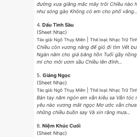
đường xưa giăng mắc mây trôi Chiều nào hai
như sóng gào Không có em cho phố vắng..
4.
Dấu Tình Sầu
(Sheet Nhạc)
|
Tác giả:
Ngô Thụy Miên
Thể loại:
Nhạc Trữ Tìn
Chiều còn vương nắng để gió đi tìm Vết bư
Ngàn năm cho giá băng hồn Tuổi gầy nồng 
mi cho môi ươm sầu Chiều lên đỉnh...
5.
Giáng Ngọc
(Sheet Nhạc)
|
Tác giả:
Ngô Thụy Miên
Thể loại:
Nhạc Trữ Tìn
Bàn tay năm ngón em vẫn kiêu sa Vẫn tóc
yêu nào vương mắt ngọc Mơ ước vẫn chưa p
những chiều buồn say Và xin rằng mưa...
6.
Niệm Khúc Cuối
(Sheet Nhạc)