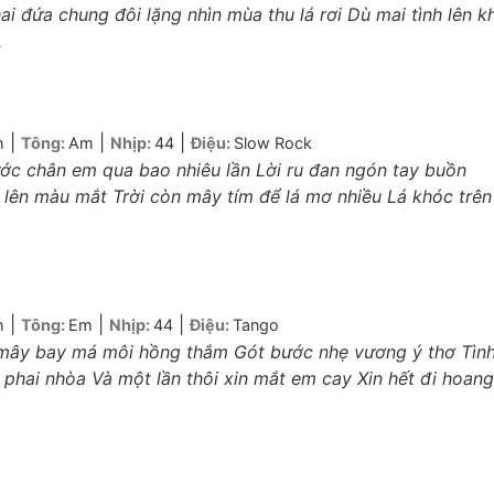
 đứa chung đôi lặng nhìn mùa thu lá rơi Dù mai tình lên k
.
|
|
|
h
Tông:
Am
Nhịp:
44
Điệu:
Slow Rock
ớc chân em qua bao nhiêu lần Lời ru đan ngón tay buồn
lên màu mắt Trời còn mây tím để lá mơ nhiều Lá khóc trên
|
|
|
h
Tông:
Em
Nhịp:
44
Điệu:
Tango
 mây bay má môi hồng thắm Gót bước nhẹ vương ý thơ Tìn
hai nhòa Và một lần thôi xin mắt em cay Xin hết đi hoang