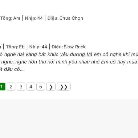
|
|
Tông:
Am
Nhịp:
44
Điệu:
Chưa Chọn
|
|
|
h
Tông:
Eb
Nhịp:
44
Điệu:
Slow Rock
ó nghe nai vàng hát khúc yêu đương Và em có nghe khi m
ó nghe, nghe hồn thu nói mình yêu nhau nhé Em có hay mùa
 dấu cô...
1
2
3
4
5
❯
❯❯