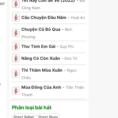
Tết Này Con Sẽ Về (2022)
-
Bùi
hơi
Công Nam
Câu Chuyện Đầu Năm
-
Hoài An
Chuyện Cũ Bỏ Qua
-
Bích
Phương
Thư Tình Em Gái
-
Quý Phi
Nắng Có Còn Xuân
-
Đức Trí
Thì Thầm Mùa Xuân
-
Ngọc
Châu
h
Mùa Đông Của Anh
-
Trần Thiện
Thanh
Phân loại bài hát
Sheet Ballad
Sheet Blues