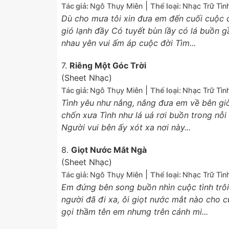
|
Tác giả:
Ngô Thụy Miên
Thể loại:
Nhạc Trữ Tìn
Dù cho mưa tôi xin đưa em đến cuối cuộc 
gió lạnh đầy Có tuyết bùn lầy có lá buồn 
nhau yên vui ấm áp cuộc đời Tìm...
7.
Riêng Một Góc Trời
(Sheet Nhạc)
|
Tác giả:
Ngô Thụy Miên
Thể loại:
Nhạc Trữ Tìn
Tình yêu như nắng, nắng đưa em về bên gi
chốn xưa Tình như lá uá rơi buồn trong nỗi
Người vui bên ấy xót xa nơi này...
8.
Giọt Nước Mắt Ngà
(Sheet Nhạc)
|
Tác giả:
Ngô Thụy Miên
Thể loại:
Nhạc Trữ Tìn
Em đứng bên song buồn nhìn cuộc tình trôi
người đã đi xa, ôi giọt nước mắt nào cho
gọi thầm tên em nhưng trên cánh mi...