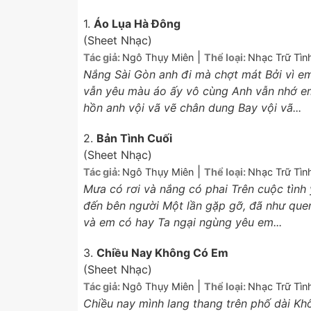
1.
Áo Lụa Hà Đông
(Sheet Nhạc)
|
Tác giả:
Ngô Thụy Miên
Thể loại:
Nhạc Trữ Tìn
Nắng Sài Gòn anh đi mà chợt mát Bởi vì 
vẫn yêu màu áo ấy vô cùng Anh vẫn nhớ e
hồn anh vội vã vẽ chân dung Bay vội vã...
2.
Bản Tình Cuối
(Sheet Nhạc)
|
Tác giả:
Ngô Thụy Miên
Thể loại:
Nhạc Trữ Tìn
Mưa có rơi và nắng có phai Trên cuộc tìn
đến bên người Một lần gặp gỡ, đã như que
và em có hay Ta ngại ngùng yêu em...
3.
Chiều Nay Không Có Em
(Sheet Nhạc)
|
Tác giả:
Ngô Thụy Miên
Thể loại:
Nhạc Trữ Tìn
Chiều nay mình lang thang trên phố dài K