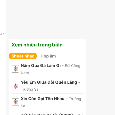
nh
Xem nhiều trong tuần
Sheet nhạc
Hợp âm
Năm Qua Đã Làm Gì
-
Bùi Công
Nam
Yêu Em Giữa Đời Quên Lãng
-
Trường Sa
Xin Còn Gọi Tên Nhau
-
Trường
Sa