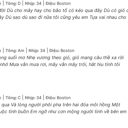
|
|
|
h
Tông:
D
Nhịp:
34
Điệu:
Boston
đời Dù cho mây hay cho bão tố có kéo qua đây Dù có gió 
gầy Dù sao dù sao đi nữa tôi cũng yêu em Tựa vai nhau cho
|
|
|
h
Tông:
Am
Nhịp:
34
Điệu:
Boston
òng suối mơ Nhẹ vương theo gió, gió mang câu thề xa rời
 nhớ Mưa vẫn mưa rơi, mây vẫn mây trôi, hắt hiu tình tôi
|
|
|
h
Tông:
C
Nhịp:
34
Điệu:
Boston
 qua Và lòng người phôi pha trên hai đóa môi hồng Một
 cuộc tình buồn Em ngỡ như cơn mộng người tình về bên em