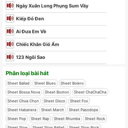
Ngày Xuân Long Phụng Sum Vầy
Kiếp Đỏ Đen
Ai Đưa Em Về
Chiếc Khăn Gió Ấm
123 Ngôi Sao
Phân loại bài hát
Sheet Ballad
Sheet Blues
Sheet Bolero
Sheet Bossa Nova
Sheet Boston
Sheet ChaChaCha
Sheet Chưa Chọn
Sheet Disco
Sheet Fox
Sheet Habanera
Sheet March
Sheet Pasodope
Sheet Pop
Sheet Rap
Sheet Rhumba
Sheet Rock
Sheet Slow
Sheet Slow Ballad
Sheet Slow Rock