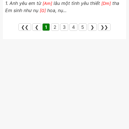
1. Anh yêu em từ
lâu một tình yêu thiết
tha
[Am]
[Dm]
Em sinh như nụ
hoa, nụ...
[G]
❮❮
❮
1
2
3
4
5
❯
❯❯