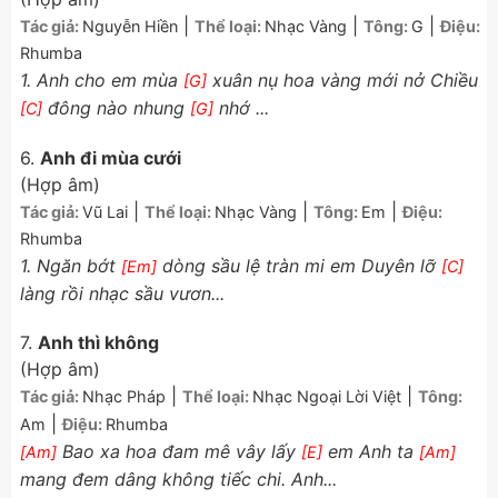
|
|
|
Tác giả:
Nguyễn Hiền
Thể loại:
Nhạc Vàng
Tông:
G
Điệu:
Rhumba
1. Anh cho em mùa
xuân nụ hoa vàng mới nở Chiều
[G]
đông nào nhung
nhớ ...
[C]
[G]
6.
Anh đi mùa cưới
(Hợp âm)
|
|
|
Tác giả:
Vũ Lai
Thể loại:
Nhạc Vàng
Tông:
Em
Điệu:
Rhumba
1. Ngăn bớt
dòng sầu lệ tràn mi em Duyên lỡ
[Em]
[C]
làng rồi nhạc sầu vươn...
7.
Anh thì không
(Hợp âm)
|
|
Tác giả:
Nhạc Pháp
Thể loại:
Nhạc Ngoại Lời Việt
Tông:
|
Am
Điệu:
Rhumba
Bao xa hoa đam mê vây lấy
em Anh ta
[Am]
[E]
[Am]
mang đem dâng không tiếc chi. Anh...