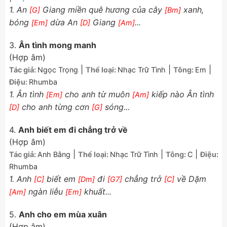
1. An
Giang miền quê hương của cây
xanh,
[G]
[Bm]
bóng
dừa An
Giang
...
[Em]
[D]
[Am]
3.
Ân tình mong manh
(Hợp âm)
|
|
|
Tác giả:
Ngọc Trọng
Thể loại:
Nhạc Trữ Tình
Tông:
Em
Điệu:
Rhumba
1. Ân tình
cho anh từ muôn
kiếp nào Ân tình
[Em]
[Am]
cho anh từng cơn
sóng...
[D]
[G]
4.
Anh biết em đi chẳng trở về
(Hợp âm)
|
|
|
Tác giả:
Anh Bằng
Thể loại:
Nhạc Trữ Tình
Tông:
C
Điệu:
Rhumba
1. Anh
biết em
đi
chẳng trở
về Dặm
[C]
[Dm]
[G7]
[C]
ngàn liễu
khuất...
[Am]
[Em]
5.
Anh cho em mùa xuân
(Hợp âm)