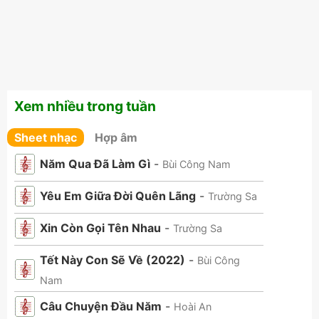
Xem nhiều trong tuần
Sheet nhạc
Hợp âm
Năm Qua Đã Làm Gì
-
Bùi Công Nam
Yêu Em Giữa Đời Quên Lãng
-
Trường Sa
Xin Còn Gọi Tên Nhau
-
Trường Sa
Tết Này Con Sẽ Về (2022)
-
Bùi Công
Nam
Câu Chuyện Đầu Năm
-
Hoài An