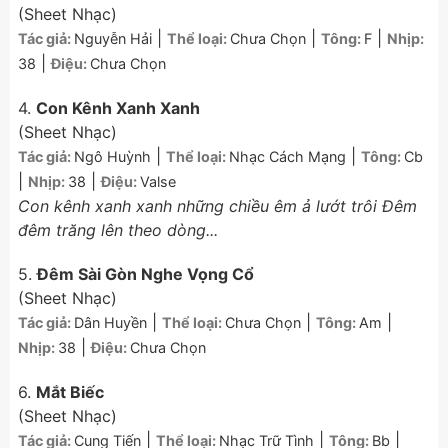
(Sheet Nhạc)
|
|
|
Tác giả:
Nguyễn Hải
Thể loại:
Chưa Chọn
Tông:
F
Nhịp:
|
38
Điệu:
Chưa Chọn
4.
Con Kênh Xanh Xanh
(Sheet Nhạc)
|
|
Tác giả:
Ngô Huỳnh
Thể loại:
Nhạc Cách Mạng
Tông:
Cb
|
|
Nhịp:
38
Điệu:
Valse
Con kênh xanh xanh những chiều êm ả lướt trôi Đêm
đêm trăng lên theo dòng...
5.
Đêm Sài Gòn Nghe Vọng Cổ
(Sheet Nhạc)
|
|
|
Tác giả:
Dân Huyền
Thể loại:
Chưa Chọn
Tông:
Am
|
Nhịp:
38
Điệu:
Chưa Chọn
6.
Mắt Biếc
(Sheet Nhạc)
|
|
|
Tác giả:
Cung Tiến
Thể loại:
Nhạc Trữ Tình
Tông:
Bb