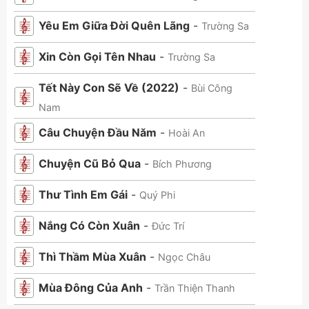
Yêu Em Giữa Đời Quên Lãng
-
Trường Sa
Xin Còn Gọi Tên Nhau
-
Trường Sa
Tết Này Con Sẽ Về (2022)
-
Bùi Công
Nam
Câu Chuyện Đầu Năm
-
Hoài An
Chuyện Cũ Bỏ Qua
-
Bích Phương
Thư Tình Em Gái
-
Quý Phi
Nắng Có Còn Xuân
-
Đức Trí
Thì Thầm Mùa Xuân
-
Ngọc Châu
Mùa Đông Của Anh
-
Trần Thiện Thanh