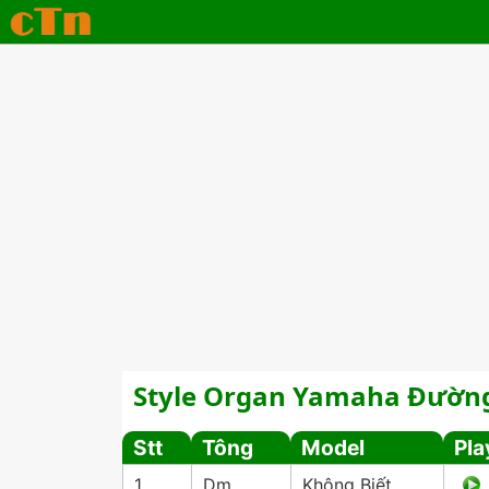
Style Organ Yamaha Đường
Stt
Tông
Model
Pla
1
Dm
Không Biết