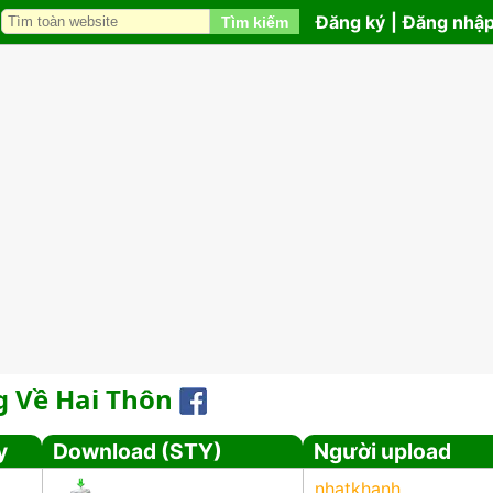
Đăng ký
|
Đăng nhậ
Tìm kiếm
 Về Hai Thôn
y
Download (STY)
Người upload
nhatkhanh