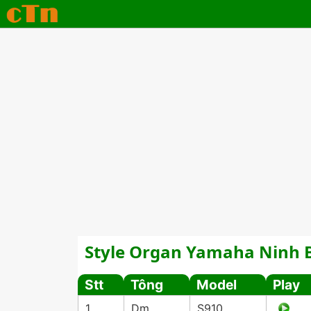
Style Organ Yamaha Ninh 
Stt
Tông
Model
Play
1
Dm
S910