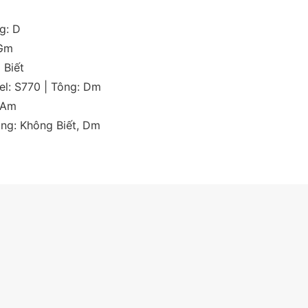
ng:
D
Gm
 Biết
el:
S770
| Tông:
Dm
Am
ông:
Không Biết
,
Dm