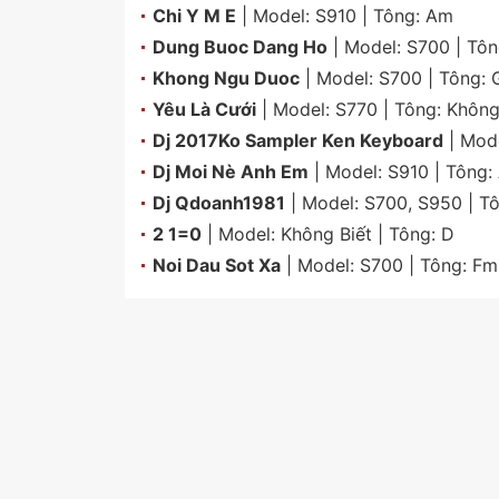
Chi Y M E
| Model:
S910
| Tông:
Am
Dung Buoc Dang Ho
| Model:
S700
| Tô
Khong Ngu Duoc
| Model:
S700
| Tông:
Yêu Là Cưới
| Model:
S770
| Tông:
Không
Dj 2017Ko Sampler Ken Keyboard
| Mod
Dj Moi Nè Anh Em
| Model:
S910
| Tông:
Dj Qdoanh1981
| Model:
S700
,
S950
| T
2 1=0
| Model:
Không Biết
| Tông:
D
Noi Dau Sot Xa
| Model:
S700
| Tông:
Fm