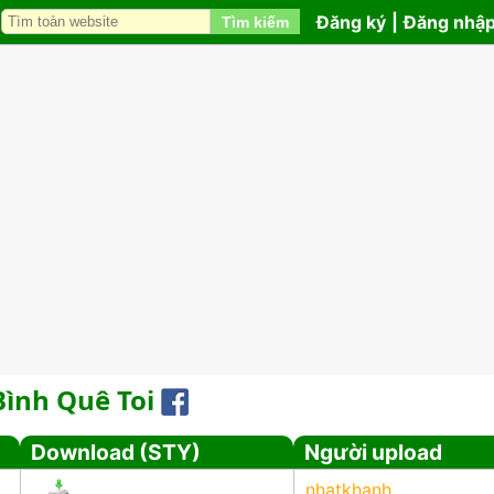
Đăng ký
|
Đăng nhậ
Tìm kiếm
Bình Quê Toi
Download (STY)
Người upload
nhatkhanh