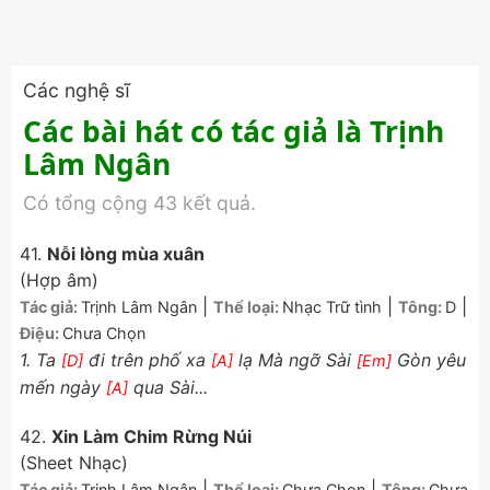
Các nghệ sĩ
Các bài hát có tác giả là Trịnh
Lâm Ngân
Có tổng cộng 43 kết quả.
41.
Nỗi lòng mùa xuân
(Hợp âm)
|
|
|
Tác giả:
Trịnh Lâm Ngân
Thể loại:
Nhạc Trữ tình
Tông:
D
Điệu:
Chưa Chọn
1. Ta
đi trên phố xa
lạ Mà ngỡ Sài
Gòn yêu
[D]
[A]
[Em]
mến ngày
qua Sài...
[A]
42.
Xin Làm Chim Rừng Núi
(Sheet Nhạc)
|
|
Tác giả:
Trịnh Lâm Ngân
Thể loại:
Chưa Chọn
Tông:
Chưa