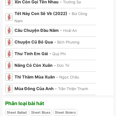
Xin Còn Gọi Tên Nhau
-
Trường Sa
Tết Này Con Sẽ Về (2022)
-
Bùi Công
Nam
Câu Chuyện Đầu Năm
-
Hoài An
Chuyện Cũ Bỏ Qua
-
Bích Phương
Thư Tình Em Gái
-
Quý Phi
Nắng Có Còn Xuân
-
Đức Trí
Thì Thầm Mùa Xuân
-
Ngọc Châu
Mùa Đông Của Anh
-
Trần Thiện Thanh
Phân loại bài hát
Sheet Ballad
Sheet Blues
Sheet Bolero