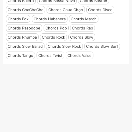
Chords Bolero
Chords Bossa Nova
Chords Boston
Chords ChaChaCha
Chords Chưa Chọn
Chords Disco
Chords Fox
Chords Habanera
Chords March
Chords Pasodope
Chords Pop
Chords Rap
Chords Rhumba
Chords Rock
Chords Slow
Chords Slow Ballad
Chords Slow Rock
Chords Slow Surf
Chords Tango
Chords Twist
Chords Valse