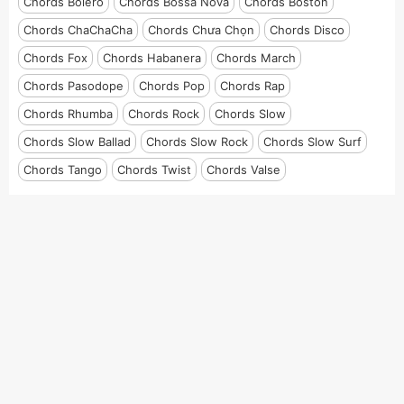
Chords Bolero
Chords Bossa Nova
Chords Boston
Chords ChaChaCha
Chords Chưa Chọn
Chords Disco
Chords Fox
Chords Habanera
Chords March
Chords Pasodope
Chords Pop
Chords Rap
Chords Rhumba
Chords Rock
Chords Slow
Chords Slow Ballad
Chords Slow Rock
Chords Slow Surf
Chords Tango
Chords Twist
Chords Valse