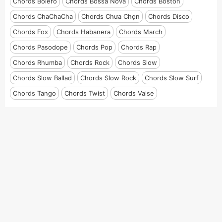
Chords Bolero
Chords Bossa Nova
Chords Boston
Chords ChaChaCha
Chords Chưa Chọn
Chords Disco
Chords Fox
Chords Habanera
Chords March
Chords Pasodope
Chords Pop
Chords Rap
Chords Rhumba
Chords Rock
Chords Slow
Chords Slow Ballad
Chords Slow Rock
Chords Slow Surf
Chords Tango
Chords Twist
Chords Valse