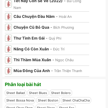
Tết Này Con Sẽ Về (2022)
-
Bùi Công
Nam
Câu Chuyện Đầu Năm
-
Hoài An
Chuyện Cũ Bỏ Qua
-
Bích Phương
Thư Tình Em Gái
-
Quý Phi
Nắng Có Còn Xuân
-
Đức Trí
Thì Thầm Mùa Xuân
-
Ngọc Châu
Mùa Đông Của Anh
-
Trần Thiện Thanh
Phân loại bài hát
Sheet Ballad
Sheet Blues
Sheet Bolero
Sheet Bossa Nova
Sheet Boston
Sheet ChaChaCha
Sheet Chưa Chọn
Sheet Disco
Sheet Fox