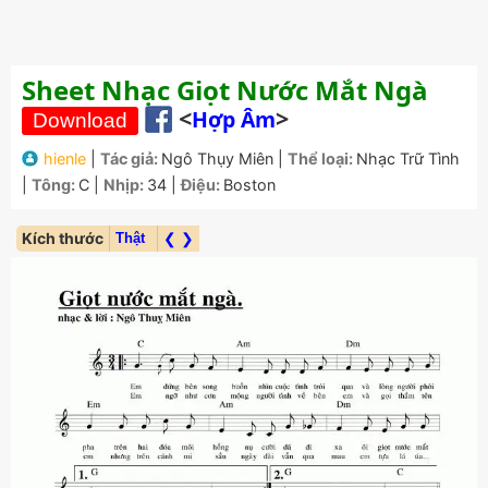
Sheet Nhạc Giọt Nước Mắt Ngà
<
>
Hợp Âm
hienle
|
Tác giả:
Ngô Thụy Miên
|
Thể loại:
Nhạc Trữ Tình
|
Tông:
C
|
Nhịp:
34
|
Điệu:
Boston
Kích thước
❮ ❯