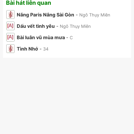
Bài hát liên quan
Nắng Paris Nắng Sài Gòn
-
Ngô Thụy Miên
Dấu vết tình yêu
-
Ngô Thụy Miên
Bài luân vũ mùa mưa
-
C
Tình Nhớ
-
34