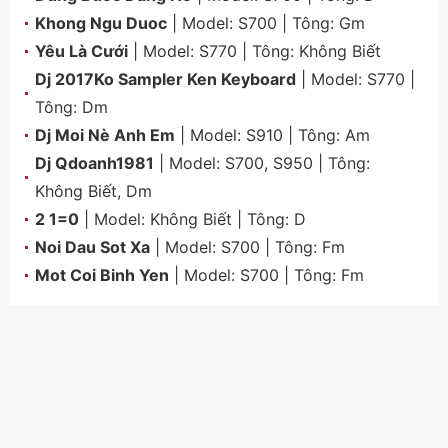
Khong Ngu Duoc
| Model:
S700
| Tông:
Gm
Yêu Là Cưới
| Model:
S770
| Tông:
Không Biết
Dj 2017Ko Sampler Ken Keyboard
| Model:
S770
|
Tông:
Dm
Dj Moi Nè Anh Em
| Model:
S910
| Tông:
Am
Dj Qdoanh1981
| Model:
S700
,
S950
| Tông:
Không Biết
,
Dm
2 1=0
| Model:
Không Biết
| Tông:
D
Noi Dau Sot Xa
| Model:
S700
| Tông:
Fm
Mot Coi Binh Yen
| Model:
S700
| Tông:
Fm