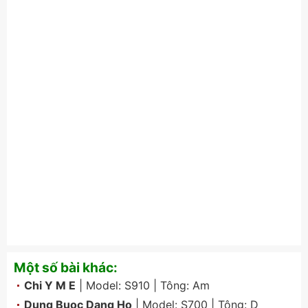
Một số bài khác:
Chi Y M E
| Model:
S910
| Tông:
Am
Dung Buoc Dang Ho
| Model:
S700
| Tông:
D