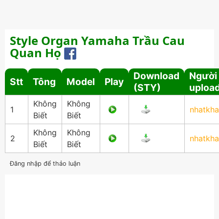
Style Organ Yamaha Trầu Cau
Quan Họ
Download
Người
Stt
Tông
Model
Play
(STY)
uploa
Không
Không
1
nhatkh
Biết
Biết
Không
Không
2
nhatkh
Biết
Biết
Đăng nhập để thảo luận