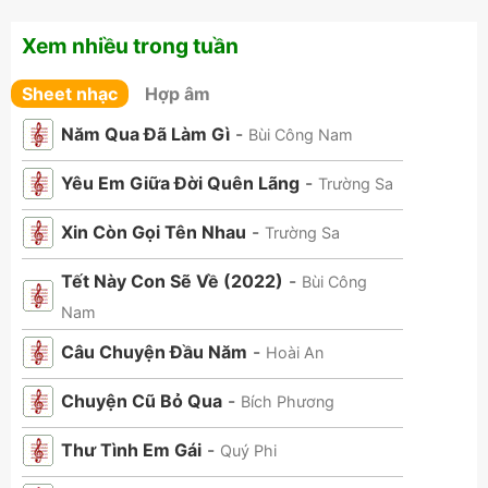
Xem nhiều trong tuần
Sheet nhạc
Hợp âm
Năm Qua Đã Làm Gì
-
Bùi Công Nam
Yêu Em Giữa Đời Quên Lãng
-
Trường Sa
Xin Còn Gọi Tên Nhau
-
Trường Sa
Tết Này Con Sẽ Về (2022)
-
Bùi Công
Nam
Câu Chuyện Đầu Năm
-
Hoài An
Chuyện Cũ Bỏ Qua
-
Bích Phương
Thư Tình Em Gái
-
Quý Phi