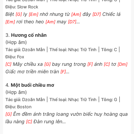
Điệu:
Slow Rock
Biệt
ly
nhớ nhung từ
đây
Chiếc lá
[G]
[Em]
[Am]
[D7]
rơi theo heo
may
...
[Em]
[Am]
[D7]
3.
Hương cố nhân
(Hợp âm)
|
|
|
Tác giả:
Dzoãn Mẫn
Thể loại:
Nhạc Trữ Tình
Tông:
C
Điệu:
Fox
Mây chiều xa
bay rung trong
ánh
tơ
[C]
[G]
[F]
[C]
[Dm]
Giấc mơ triền miên tràn
...
[F]
4.
Một buổi chiều mơ
(Hợp âm)
|
|
|
Tác giả:
Dzoãn Mẫn
Thể loại:
Nhạc Trữ Tình
Tông:
G
Điệu:
Boston
Êm đềm ánh trăng loang vườn biếc huy hoàng qua
[G]
lầu nàng
Ðàn rung lên...
[C]