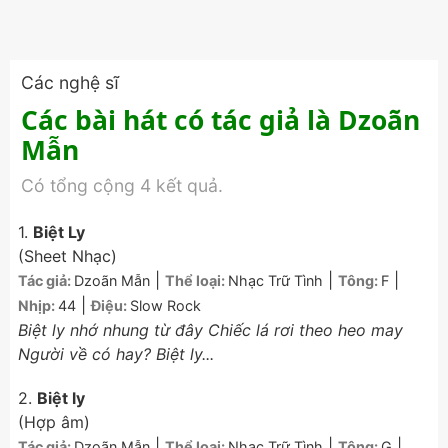
Các nghệ sĩ
Các bài hát có tác giả là Dzoãn
Mẫn
Có tổng cộng 4 kết quả.
1.
Biệt Ly
(Sheet Nhạc)
|
|
|
Tác giả:
Dzoãn Mẫn
Thể loại:
Nhạc Trữ Tình
Tông:
F
|
Nhịp:
44
Điệu:
Slow Rock
Biệt ly nhớ nhung từ đây Chiếc lá rơi theo heo may
Người về có hay? Biệt ly...
2.
Biệt ly
(Hợp âm)
|
|
|
Tác giả:
Dzoãn Mẫn
Thể loại:
Nhạc Trữ Tình
Tông:
G