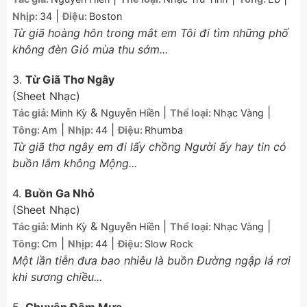
|
Nhịp:
34
Điệu:
Boston
Từ giã hoàng hôn trong mắt em Tôi đi tìm những phố
không đèn Gió mùa thu sớm...
3.
Từ Giã Thơ Ngây
(Sheet Nhạc)
&
|
|
Tác giả:
Minh Kỳ
Nguyễn Hiền
Thể loại:
Nhạc Vàng
|
|
Tông:
Am
Nhịp:
44
Điệu:
Rhumba
Từ giã thơ ngây em đi lấy chồng Người ấy hay tin có
buồn lắm không Mộng...
4.
Buồn Ga Nhỏ
(Sheet Nhạc)
&
|
|
Tác giả:
Minh Kỳ
Nguyễn Hiền
Thể loại:
Nhạc Vàng
|
|
Tông:
Cm
Nhịp:
44
Điệu:
Slow Rock
Một lần tiễn đưa bao nhiêu là buồn Đường ngập lá rơi
khi sương chiều...