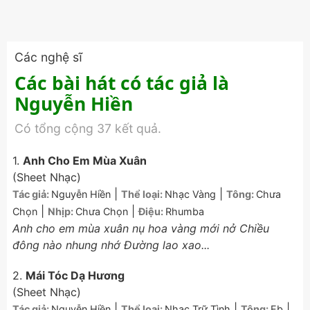
Các nghệ sĩ
Các bài hát có tác giả là
Nguyễn Hiền
Có tổng cộng 37 kết quả.
1.
Anh Cho Em Mùa Xuân
(Sheet Nhạc)
|
|
Tác giả:
Nguyễn Hiền
Thể loại:
Nhạc Vàng
Tông:
Chưa
|
|
Chọn
Nhịp:
Chưa Chọn
Điệu:
Rhumba
Anh cho em mùa xuân nụ hoa vàng mới nở Chiều
đông nào nhung nhớ Đường lao xao...
2.
Mái Tóc Dạ Hương
(Sheet Nhạc)
|
|
|
Tác giả:
Nguyễn Hiền
Thể loại:
Nhạc Trữ Tình
Tông:
Eb