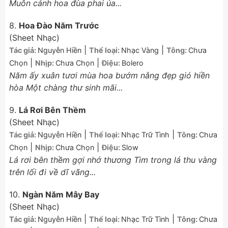
Muôn cánh hoa đùa phai úa...
8.
Hoa Đào Năm Trước
(Sheet Nhạc)
|
|
Tác giả:
Nguyễn Hiền
Thể loại:
Nhạc Vàng
Tông:
Chưa
|
|
Chọn
Nhịp:
Chưa Chọn
Điệu:
Bolero
Năm ấy xuân tươi mùa hoa bướm nắng đẹp gió hiền
hòa Một chàng thư sinh mãi...
9.
Lá Rơi Bên Thềm
(Sheet Nhạc)
|
|
Tác giả:
Nguyễn Hiền
Thể loại:
Nhạc Trữ Tình
Tông:
Chưa
|
|
Chọn
Nhịp:
Chưa Chọn
Điệu:
Slow
Lá rơi bên thềm gợi nhớ thương Tìm trong lá thu vàng
trên lối đi về dĩ vãng...
10.
Ngàn Năm Mây Bay
(Sheet Nhạc)
|
|
Tác giả:
Nguyễn Hiền
Thể loại:
Nhạc Trữ Tình
Tông:
Chưa