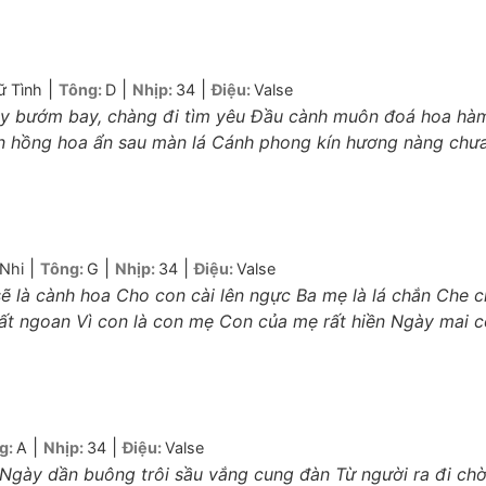
|
|
|
ữ Tình
Tông:
D
Nhịp:
34
Điệu:
Valse
bay bướm bay, chàng đi tìm yêu Đầu cành muôn đoá hoa hà
ườn hồng hoa ẩn sau màn lá Cánh phong kín hương nàng chư
|
|
|
Nhi
Tông:
G
Nhịp:
34
Điệu:
Valse
sẽ là cành hoa Cho con cài lên ngực Ba mẹ là lá chắn Che 
rất ngoan Vì con là con mẹ Con của mẹ rất hiền Ngày mai 
|
|
g:
A
Nhịp:
34
Điệu:
Valse
gày dần buông trôi sầu vắng cung đàn Từ người ra đi ch