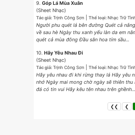
9.
Góp Lá Mùa Xuân
(Sheet Nhạc)
|
Tác giả:
Trịnh Công Sơn
Thể loại:
Nhạc Trữ Tìn
Người phu quét lá bên đường Quét cả nắng
về sau hè Ngày thu xanh yếu làn da em nằ
quét cả mùa đông Đầu sân hoa tím sầu...
10.
Hãy Yêu Nhau Đi
(Sheet Nhạc)
|
Tác giả:
Trịnh Công Sơn
Thể loại:
Nhạc Trữ Tìn
Hãy yêu nhau đi khi rừng thay lá Hãy yêu n
nhớ Ngày mai mong chờ ngày sẽ thiên thu 
đá có tin vui Hãy kêu tên nhau trên ghềnh..
❮❮
❮