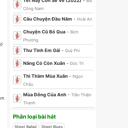
Tết Này Con Sẽ Về (2022)
-
Bùi
Công Nam
Câu Chuyện Đầu Năm
-
Hoài An
Chuyện Cũ Bỏ Qua
-
Bích
Phương
ió
Thư Tình Em Gái
-
Quý Phi
Nắng Có Còn Xuân
-
Đức Trí
Thì Thầm Mùa Xuân
-
Ngọc
Châu
Mùa Đông Của Anh
-
Trần Thiện
êm
Thanh
Phân loại bài hát
Sheet Ballad
Sheet Blues