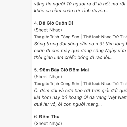
vắng tin người Từ người ra đi là hết mơ rồ
khúc ca cầm châu rơi Tình duyên...
4.
Để Gió Cuốn Đi
(Sheet Nhạc)
|
Tác giả:
Trịnh Công Sơn
Thể loại:
Nhạc Trữ Tìn
Sống trong đời sống cần có một tấm lòng Đ
cuốn đi cho mây qua dòng sông Ngày vừa 
thời gian Làm chiếc bóng đi rao lời...
5.
Đêm Bây Giờ Đêm Mai
(Sheet Nhạc)
|
Tác giả:
Trịnh Công Sơn
Thể loại:
Nhạc Trữ Tìn
Ôi đêm dài và cơn bão rớt trên giải đất q
lúa hôm nay bỏ hoang Ôi da vàng Việt Nam
quá hư vô, ôi con người mang...
6.
Đêm Thu
(Sheet Nhạc)