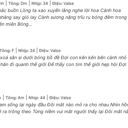
|
|
|
nh
Tông:
Dm
Nhịp:
34
Điệu:
Valse
ắc buồn Lòng ta xao xuyến lắng nghe lời hoa Cánh hoa
hàng say gió lay Cành sương nặng trĩu ru bóng đêm trong
n miên Bóng...
|
|
Tông:
F
Nhịp:
34
Điệu:
Valse
 xoá sân si dưới bóng bồ đề Đợi con kên kên bên cành nhỏ 
chân đi quanh thế giới Để thấy con tim thế giới hẹp hòi Đợi
|
|
|
h
Tông:
Am
Nhịp:
44
Điệu:
Valse
Nam sống lại ngày đầu Ðôi mắt nào mở ra cho nhau Nhìn hồ
ra trông theo Từng niềm vui mắt người thấy lại Ðôi mắt n