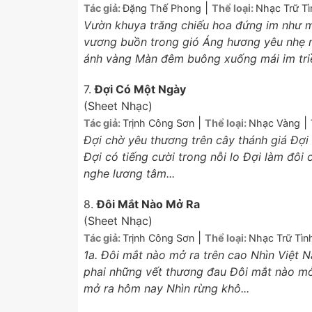
|
Tác giả:
Đặng Thế Phong
Thể loại:
Nhạc Trữ Tì
Vườn khuya trăng chiếu hoa đứng im như m
vương buồn trong gió Áng hương yêu nhẹ n
ánh vàng Màn đêm buông xuống mái im triề
7.
Đợi Có Một Ngày
(Sheet Nhạc)
|
|
Tác giả:
Trịnh Công Sơn
Thể loại:
Nhạc Vàng
Đợi chờ yêu thương trên cây thánh giá Đợi
Đợi có tiếng cười trong nỗi lo Đợi làm đôi 
nghe lương tâm...
8.
Đôi Mắt Nào Mở Ra
(Sheet Nhạc)
|
Tác giả:
Trịnh Công Sơn
Thể loại:
Nhạc Trữ Tìn
1a. Ðôi mắt nào mở ra trên cao Nhìn Việt 
phai những vết thương đau Ðôi mắt nào mở 
mở ra hôm nay Nhìn rừng khô...