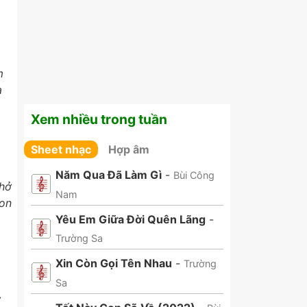
m
a
Xem nhiều trong tuần
Sheet nhạc
Hợp âm
Năm Qua Đã Làm Gì
-
Bùi Công
chở
Nam
con
Yêu Em Giữa Đời Quên Lãng
-
Trường Sa
Xin Còn Gọi Tên Nhau
-
Trường
Sa
ờ