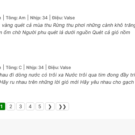
|
|
|
h
Tông:
Am
Nhịp:
34
Điệu:
Valse
 vàng quét cả mùa thu Rừng thu phơi những cành khô trăn
m ốm chờ Người phu quét lá dưới nguồn Quét cả gió nồm
|
|
|
h
Tông:
C
Nhịp:
34
Điệu:
Valse
hau đi dòng nước có trôi xa Nước trôi qua tim đong đầy trí
Hãy ru nhau trên những lời gió mới Hãy yêu nhau cho gạch
.
1
2
3
4
5
❯
❯❯