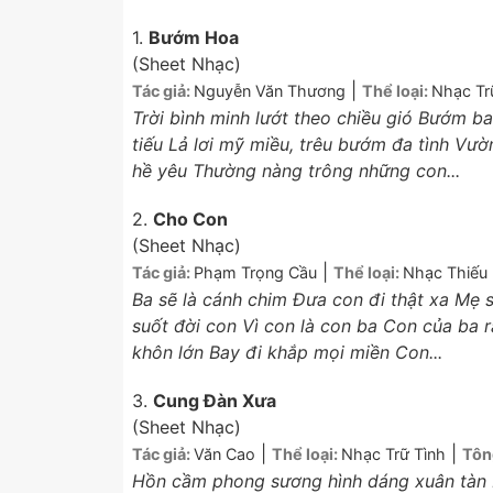
1.
Bướm Hoa
(Sheet Nhạc)
|
Tác giả:
Nguyễn Văn Thương
Thể loại:
Nhạc Tr
Trời bình minh lướt theo chiều gió Bướm 
tiếu Lả lơi mỹ miều, trêu bướm đa tình V
hề yêu Thường nàng trông những con...
2.
Cho Con
(Sheet Nhạc)
|
Tác giả:
Phạm Trọng Cầu
Thể loại:
Nhạc Thiếu 
Ba sẽ là cánh chim Đưa con đi thật xa Mẹ 
suốt đời con Vì con là con ba Con của ba 
khôn lớn Bay đi khắp mọi miền Con...
3.
Cung Đàn Xưa
(Sheet Nhạc)
|
|
Tác giả:
Văn Cao
Thể loại:
Nhạc Trữ Tình
Tôn
Hồn cầm phong sương hình dáng xuân tàn N