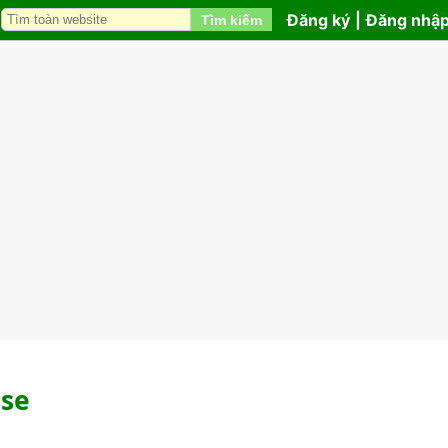
Đăng ký
|
Đăng nhậ
Tìm kiếm
lse