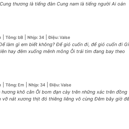
i Cung thương là tiếng đàn Cung nam là tiếng người Ai oán
|
|
|
h
Tông:
bB
Nhịp:
34
Điệu:
Valse
ể làm gì em biết không? Để gió cuốn đi, để gió cuốn đi G
lên hay đêm xuống mênh mông Ôi trái tim đang bay theo
|
|
|
h
Tông:
Em
Nhịp:
34
Điệu:
Valse
uê hương khô cằn Ôi bom đạn cày trên những xác trên đồng
 vỡ nát xương thịt đó thiêng liêng vô cùng Đêm bây giờ đ