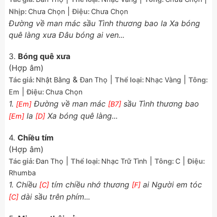
|
Nhịp:
Chưa Chọn
Điệu:
Chưa Chọn
Đường về man mác sầu Tình thương bao la Xa bóng
quê làng xưa Đâu bóng ai ven...
3.
Bóng quê xưa
(Hợp âm)
&
|
|
Tác giả:
Nhật Bằng
Đan Thọ
Thể loại:
Nhạc Vàng
Tông:
|
Em
Điệu:
Chưa Chọn
1.
Đường về man mác
sầu Tình thương bao
[Em]
[B7]
la
Xa bóng quê làng...
[Em]
[D]
4.
Chiều tím
(Hợp âm)
|
|
|
Tác giả:
Đan Thọ
Thể loại:
Nhạc Trữ Tình
Tông:
C
Điệu:
Rhumba
1. Chiều
tím chiều nhớ thương
ai Người em tóc
[C]
[F]
dài sầu trên phím...
[C]