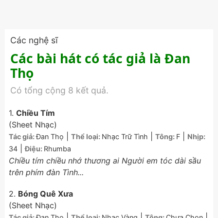
Các nghệ sĩ
Các bài hát có tác giả là Đan
Thọ
Có tổng cộng 8 kết quả.
1.
Chiều Tím
(Sheet Nhạc)
|
|
|
Tác giả:
Đan Thọ
Thể loại:
Nhạc Trữ Tình
Tông:
F
Nhịp:
|
34
Điệu:
Rhumba
Chiều tím chiều nhớ thương ai Người em tóc dài sầu
trên phím đàn Tình...
2.
Bóng Quê Xưa
(Sheet Nhạc)
|
|
|
Tác giả:
Đan Thọ
Thể loại:
Nhạc Vàng
Tông:
Chưa Chọn