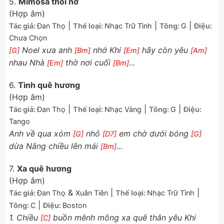
5.
Mimosa thôi nở
(Hợp âm)
|
|
|
Tác giả:
Đan Thọ
Thể loại:
Nhạc Trữ Tình
Tông:
G
Điệu:
Chưa Chọn
Noel xưa anh
nhớ Khi
hãy còn yêu
[G]
[Bm]
[Em]
[Am]
nhau Nhà
thờ nơi cuối
...
[Em]
[Bm]
6.
Tình quê hương
(Hợp âm)
|
|
|
Tác giả:
Đan Thọ
Thể loại:
Nhạc Vàng
Tông:
G
Điệu:
Tango
Anh về qua xóm
nhỏ
em chờ dưới bóng
[G]
[D7]
[G]
dừa Nắng chiều lên mái
...
[Bm]
7.
Xa quê hương
(Hợp âm)
&
|
|
Tác giả:
Đan Thọ
Xuân Tiên
Thể loại:
Nhạc Trữ Tình
|
Tông:
C
Điệu:
Boston
1. Chiều
buồn mênh mông xa quê thân yêu Khi
[C]