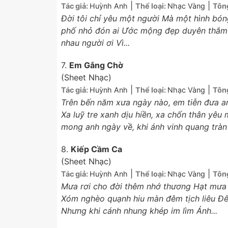
|
|
Tác giả:
Huỳnh Anh
Thể loại:
Nhạc Vàng
Tôn
Đời tôi chỉ yêu một người Mà một hình bón
phố nhỏ đón ai Ước mộng đẹp duyên thắm đ
nhau người ơi Vì...
7.
Em Gắng Chờ
(Sheet Nhạc)
|
|
Tác giả:
Huỳnh Anh
Thể loại:
Nhạc Vàng
Tôn
Trên bến năm xưa ngày nào, em tiễn đưa a
Xa luỹ tre xanh dịu hiền, xa chốn thân yê
mong anh ngày về, khi ánh vinh quang tràn t
8.
Kiếp Cầm Ca
(Sheet Nhạc)
|
|
Tác giả:
Huỳnh Anh
Thể loại:
Nhạc Vàng
Tôn
Mưa rơi cho đời thêm nhớ thương Hạt mưa 
Xóm nghèo quạnh hiu màn đêm tịch liêu Đê
Nhưng khi cánh nhung khép im lìm Ánh...