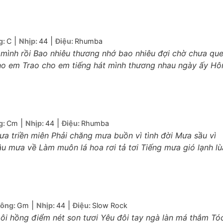
|
|
g:
C
Nhịp:
44
Điệu:
Rhumba
a mình rồi Bao nhiêu thương nhớ bao nhiêu đợi chờ chưa qu
ho em Trao cho em tiếng hát mình thương nhau ngày ấy H
|
|
g:
Cm
Nhịp:
44
Điệu:
Rhumba
a triền miên Phải chăng mưa buồn vì tình đời Mưa sầu vì
u mưa về Làm muôn lá hoa rơi tả tơi Tiếng mưa gió lạnh lù
|
|
ông:
Gm
Nhịp:
44
Điệu:
Slow Rock
ôi hồng điểm nét son tươi Yêu đôi tay ngà làn má thắm Tó