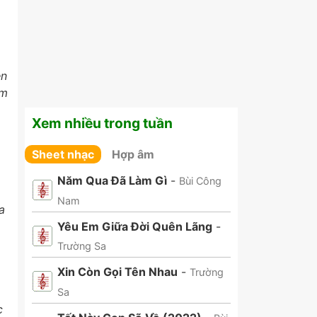
en
ôm
Xem nhiều trong tuần
Sheet nhạc
Hợp âm
Năm Qua Đã Làm Gì
-
Bùi Công
Nam
a
Yêu Em Giữa Đời Quên Lãng
-
Trường Sa
Xin Còn Gọi Tên Nhau
-
Trường
Sa
c