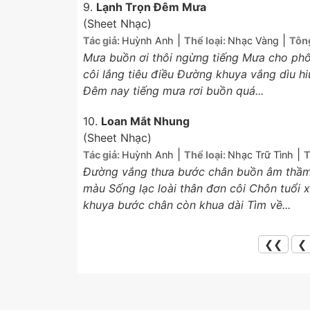
9.
Lạnh Trọn Đêm Mưa
(Sheet Nhạc)
|
|
Tác giả:
Huỳnh Anh
Thể loại:
Nhạc Vàng
Tôn
Mưa buồn ơi thôi ngừng tiếng Mưa cho ph
côi lắng tiêu điều Đường khuya vắng dìu h
Đêm nay tiếng mưa rơi buồn quá...
10.
Loan Mắt Nhung
(Sheet Nhạc)
|
|
Tác giả:
Huỳnh Anh
Thể loại:
Nhạc Trữ Tình
T
Đường vắng thưa bước chân buồn âm thầm 
màu Sống lạc loài thân đơn côi Chôn tuổi 
khuya bước chân còn khua dài Tìm về...
❮❮
❮