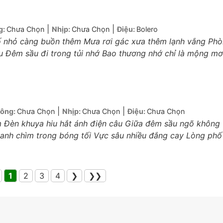
|
|
g:
Chưa Chọn
Nhịp:
Chưa Chọn
Điệu:
Bolero
ố nhỏ càng buồn thêm Mưa rơi gác xưa thêm lạnh vắng Ph
iu Đêm sầu đi trong tủi nhớ Bao thương nhớ chỉ là mộng mơ
|
|
ông:
Chưa Chọn
Nhịp:
Chưa Chọn
Điệu:
Chưa Chọn
Đèn khuya hiu hắt ánh điện câu Giữa đêm sầu ngõ không
xanh chìm trong bóng tối Vực sâu nhiều đắng cay Lòng phố
1
2
3
4
❯
❯❯