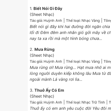
1.
Biết Nói Gì Đây
(Sheet Nhạc)
|
|
Tác giả:
Huỳnh Anh
Thể loại:
Nhạc Vàng
Tôn
Biết nói gì đây khi hai đường đời ngăn chi
lối đi Đêm đêm anh nhắn gió gởi mây về c
nay ta xa rồi mà một hình bóng chưa...
2.
Mưa Rừng
(Sheet Nhạc)
|
|
Tác giả:
Huỳnh Anh
Thể loại:
Nhạc Vàng
Tôn
Mưa rừng ơi! Mưa rừng… Hạt mưa nhớ ai mư
lòng người duyên kiếp không lâu Mưa từ đâ
ngoài mành Lá vàng rơi lìa...
3.
Thuở Ấy Có Em
(Sheet Nhạc)
|
|
Tác giả:
Huỳnh Anh
Thể loại:
Nhạc Trữ Tình
T
Thuở ấy có em anh yêu cuộc đời Yêu đôi m