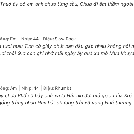
 Thuở ấy có em anh chưa từng sầu, Chưa đi âm thầm ngoài
|
|
ông:
Em
Nhịp:
44
Điệu:
Slow Rock
 tươi màu Tình cờ giây phút ban đầu gặp nhau không nói 
 lời thôi Giờ còn ghi nhớ mãi ngày ấy quá xa mờ Mưa khuy
|
|
ông:
Am
Nhịp:
44
Điệu:
Rhumba
ay chưa Phố cũ bây chừ xa lạ Hắt hiu đợi gió giao mùa Xuâ
góng trông nhau Hun hút phương trời vô vọng Nhớ thương