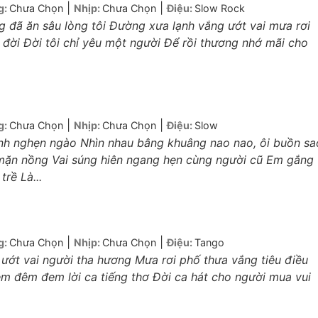
|
|
g:
Chưa Chọn
Nhịp:
Chưa Chọn
Điệu:
Slow Rock
g đã ăn sâu lòng tôi Đường xưa lạnh vắng ướt vai mưa rơi
ời Đời tôi chỉ yêu một người Để rồi thương nhớ mãi cho
|
|
g:
Chưa Chọn
Nhịp:
Chưa Chọn
Điệu:
Slow
nh nghẹn ngào Nhìn nhau bâng khuâng nao nao, ôi buồn sa
u mặn nồng Vai súng hiên ngang hẹn cùng người cũ Em gắng
rề Là...
|
|
g:
Chưa Chọn
Nhịp:
Chưa Chọn
Điệu:
Tango
ướt vai người tha hương Mưa rơi phố thưa vắng tiêu điều
m đêm đem lời ca tiếng thơ Đời ca hát cho người mua vui