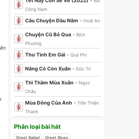
Tết Này Con Sẽ Về (2022)
-
Bùi
Công Nam
Câu Chuyện Đầu Năm
-
Hoài An
Chuyện Cũ Bỏ Qua
-
Bích
Phương
nên
Thư Tình Em Gái
-
a
Quý Phi
Nắng Có Còn Xuân
-
Đức Trí
Thì Thầm Mùa Xuân
-
Ngọc
Châu
n
Mùa Đông Của Anh
-
Trần Thiện
Thanh
Phân loại bài hát
Sheet Ballad
Sheet Blues