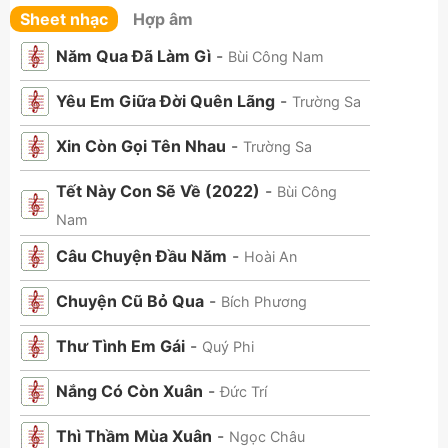
Sheet nhạc
Hợp âm
Năm Qua Đã Làm Gì
-
Bùi Công Nam
Yêu Em Giữa Đời Quên Lãng
-
Trường Sa
Xin Còn Gọi Tên Nhau
-
Trường Sa
Tết Này Con Sẽ Về (2022)
-
Bùi Công
Nam
Câu Chuyện Đầu Năm
-
Hoài An
Chuyện Cũ Bỏ Qua
-
Bích Phương
Thư Tình Em Gái
-
Quý Phi
Nắng Có Còn Xuân
-
Đức Trí
Thì Thầm Mùa Xuân
-
Ngọc Châu