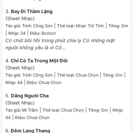
3.
Bay Đi Thầm Lặng
(Sheet Nhạc)
|
|
Tác giả:
Trịnh Công Sơn
Thể loại:
Nhạc Trữ Tình
Tông:
Gm
|
|
Nhịp:
34
Điệu:
Boston
Có chút bồi hồi trong phút chia ly Có những mặt
người không yêu là vì Có...
4.
Chỉ Có Ta Trong Một Đời
(Sheet Nhạc)
|
|
|
Tác giả:
Trịnh Công Sơn
Thể loại:
Chưa Chọn
Tông:
Gm
|
Nhịp:
44
Điệu:
Chưa Chọn
5.
Dâng Người Cha
(Sheet Nhạc)
|
|
|
Tác giả:
Mi Trầm
Thể loại:
Chưa Chọn
Tông:
Gm
Nhịp:
|
44
Điệu:
Chưa Chọn
6.
Đêm Lang Thang