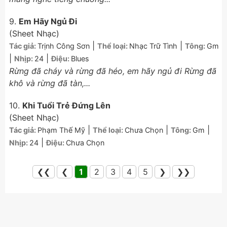
9.
Em Hãy Ngủ Đi
(Sheet Nhạc)
|
|
Tác giả:
Trịnh Công Sơn
Thể loại:
Nhạc Trữ Tình
Tông:
Gm
|
|
Nhịp:
24
Điệu:
Blues
Rừng đã cháy và rừng đã héo, em hãy ngủ đi Rừng đã
khô và rừng đã tàn,...
10.
Khi Tuổi Trẻ Đứng Lên
(Sheet Nhạc)
|
|
|
Tác giả:
Phạm Thế Mỹ
Thể loại:
Chưa Chọn
Tông:
Gm
|
Nhịp:
24
Điệu:
Chưa Chọn
❮❮
❮
1
2
3
4
5
❯
❯❯