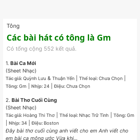
Tông
Các bài hát có tông là Gm
Có tổng cộng 552 kết quả.
1.
Bài Ca Mới
(Sheet Nhạc)
&
|
|
Tác giả:
Quỳnh Lưu
Thuận Yến
Thể loại:
Chưa Chọn
|
|
Tông:
Gm
Nhịp:
24
Điệu:
Chưa Chọn
2.
Bài Thơ Cuối Cùng
(Sheet Nhạc)
|
|
Tác giả:
Hoàng Thi Thơ
Thể loại:
Nhạc Trữ Tình
Tông:
Gm
|
|
Nhịp:
34
Điệu:
Boston
Đây bài thơ cuối cùng anh viết cho em Anh viết cho
em bài ca mộng ước Vừa khi...