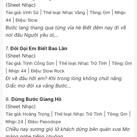
(Sheet Nhạc)
|
|
|
Tác giả:
Vinh Sử
Thể loại:
Nhạc Vàng
Tông:
Gm
Nhịp:
|
44
Điệu:
Slow
Bước lang thang qua từng vỉa hè Biết đêm nay đi về
nơi đâu Người yêu ơi,...
7.
Đời Gọi Em Biết Bao Lần
(Sheet Nhạc)
|
|
Tác giả:
Trịnh Công Sơn
Thể loại:
Nhạc Trữ Tình
Tông:
Gm
|
|
Nhịp:
44
Điệu:
Slow Rock
Đi về đâu hỡi em? Khi trong lòng không chút nắng
Giấc mơ đời xa vắng Bước...
8.
Dừng Bước Giang Hồ
(Sheet Nhạc)
|
|
|
Tác giả:
Hoàng Trọng
Thể loại:
Nhạc Trữ Tình
Tông:
Gm
|
Nhịp:
24
Điệu:
Pasodope
Chiều nay sương gió lữ khách dừng bên quán xưa Mơ
màng nghe tiếng chuông...