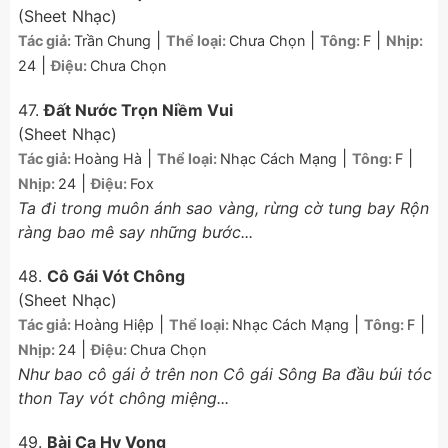
(Sheet Nhạc)
|
|
|
Tác giả:
Trần Chung
Thể loại:
Chưa Chọn
Tông:
F
Nhịp:
|
24
Điệu:
Chưa Chọn
47.
Đất Nước Trọn Niềm Vui
(Sheet Nhạc)
|
|
|
Tác giả:
Hoàng Hà
Thể loại:
Nhạc Cách Mạng
Tông:
F
|
Nhịp:
24
Điệu:
Fox
Ta đi trong muôn ánh sao vàng, rừng cờ tung bay Rộn
ràng bao mê say những bước...
48.
Cô Gái Vót Chông
(Sheet Nhạc)
|
|
|
Tác giả:
Hoàng Hiệp
Thể loại:
Nhạc Cách Mạng
Tông:
F
|
Nhịp:
24
Điệu:
Chưa Chọn
Như bao cô gái ở trên non Cô gái Sông Ba đầu búi tóc
thon Tay vót chông miệng...
49.
Bài Ca Hy Vọng