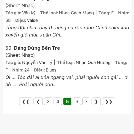
(Sheet Nhạc)
|
|
|
Tác giả:
Văn Ký
Thể loại:
Nhạc Cách Mạng
Tông:
F
Nhịp:
|
68
Điệu:
Valse
Từng đôi chim bay đi tiếng ca rộn ràng Cánh chim xao
xuyến gió mùa xuân Gửi...
50.
Dáng Đứng Bến Tre
(Sheet Nhạc)
|
|
Tác giả:
Nguyễn Văn Tý
Thể loại:
Nhạc Quê Hương
Tông:
|
|
F
Nhịp:
24
Điệu:
Blues
Ơi … Tóc dài ai xỏa ngang vai, phải người con gái … ơ
hò …. Phải người con...
❮❮
❮
3
4
5
6
7
❯
❯❯