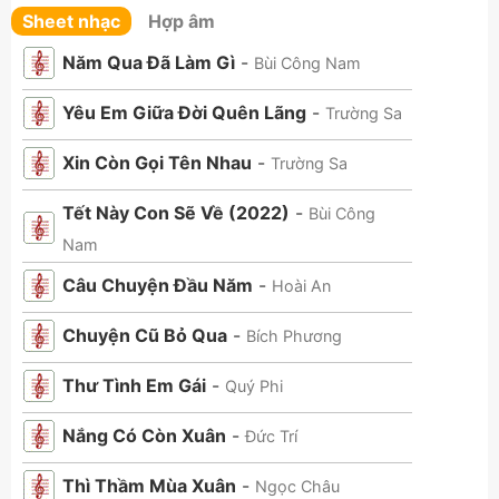
Sheet nhạc
Hợp âm
Năm Qua Đã Làm Gì
-
Bùi Công Nam
Yêu Em Giữa Đời Quên Lãng
-
Trường Sa
Xin Còn Gọi Tên Nhau
-
Trường Sa
Tết Này Con Sẽ Về (2022)
-
Bùi Công
Nam
Câu Chuyện Đầu Năm
-
Hoài An
Chuyện Cũ Bỏ Qua
-
Bích Phương
Thư Tình Em Gái
-
Quý Phi
Nắng Có Còn Xuân
-
Đức Trí
Thì Thầm Mùa Xuân
-
Ngọc Châu