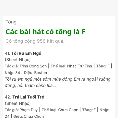
Tông
Các bài hát có tông là F
Có tổng cộng 956 kết quả.
41.
Tôi Ru Em Ngủ
(Sheet Nhạc)
|
|
|
Tác giả:
Trịnh Công Sơn
Thể loại:
Nhạc Trữ Tình
Tông:
F
|
Nhịp:
34
Điệu:
Boston
Tôi ru em ngủ một sớm mùa đông Em ra ngoài ruộng
đồng, hỏi thăm cành lúa...
42.
Trả Lại Tuổi Trẻ
(Sheet Nhạc)
|
|
|
Tác giả:
Phạm Duy
Thể loại:
Chưa Chọn
Tông:
F
Nhịp:
|
24
Điệu:
Chưa Chọn