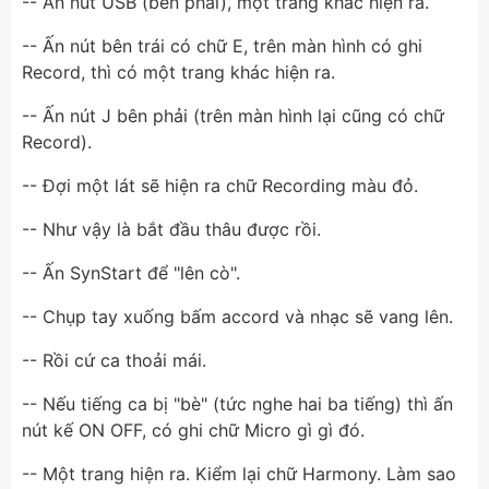
-- Ấn nút USB (bên phải), một trang khác hiện ra.
-- Ấn nút bên trái có chữ E, trên màn hình có ghi
Record, thì có một trang khác hiện ra.
-- Ấn nút J bên phải (trên màn hình lại cũng có chữ
Record).
-- Đợi một lát sẽ hiện ra chữ Recording màu đỏ.
-- Như vậy là bắt đầu thâu được rồi.
-- Ấn SynStart để "lên cò".
-- Chụp tay xuống bấm accord và nhạc sẽ vang lên.
-- Rồi cứ ca thoải mái.
-- Nếu tiếng ca bị "bè" (tức nghe hai ba tiếng) thì ấn
nút kế ON OFF, có ghi chữ Micro gì gì đó.
-- Một trang hiện ra. Kiểm lại chữ Harmony. Làm sao