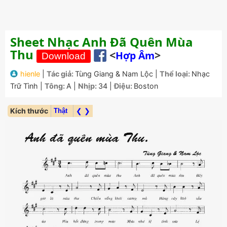
Sheet Nhạc Anh Đã Quên Mùa
Thu
<
>
Hợp Âm
hienle
|
Tác giả:
Tùng Giang
&
Nam Lộc
|
Thể loại:
Nhạc
Trữ Tình
|
Tông:
A
|
Nhịp:
34
|
Điệu:
Boston
Kích thước
❮ ❯