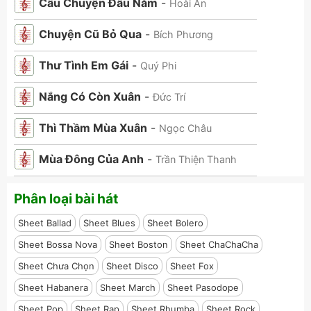
Câu Chuyện Đầu Năm
-
Hoài An
Chuyện Cũ Bỏ Qua
-
Bích Phương
Thư Tình Em Gái
-
Quý Phi
Nắng Có Còn Xuân
-
Đức Trí
Thì Thầm Mùa Xuân
-
Ngọc Châu
Mùa Đông Của Anh
-
Trần Thiện Thanh
Phân loại bài hát
Sheet Ballad
Sheet Blues
Sheet Bolero
Sheet Bossa Nova
Sheet Boston
Sheet ChaChaCha
Sheet Chưa Chọn
Sheet Disco
Sheet Fox
Sheet Habanera
Sheet March
Sheet Pasodope
Sheet Pop
Sheet Rap
Sheet Rhumba
Sheet Rock