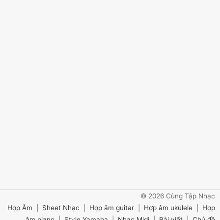
© 2026 Cùng Tập Nhạc
Hợp Âm
|
Sheet Nhạc
|
Hợp âm guitar
|
Hợp âm ukulele
|
Hợp
âm piano
|
Style Yamaha
|
Nhạc Midi
|
Bài viết
|
Chủ đề