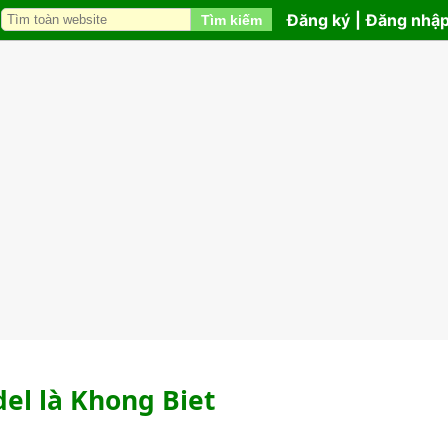
Đăng ký
|
Đăng nhậ
Tìm kiếm
el là Khong Biet