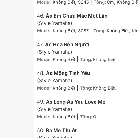
,
|
,
Model:
Không Biết
S245
Tông:
Cm
Không Biế
46.
Áo Em Chưa Mặc Một Lần
(Style Yamaha)
,
|
,
Model:
Không Biết
S087
Tông:
Không Biết
Kh
47.
Áo Hoa Bên Người
(Style Yamaha)
|
Model:
Không Biết
Tông:
Không Biết
48.
Ảo Mộng Tình Yêu
(Style Yamaha)
|
Model:
Không Biết
Tông:
Không Biết
49.
As Long As You Love Me
(Style Yamaha)
|
Model:
Không Biết
Tông:
G
50.
Ba Me Thuởt
(Style Yamaha)