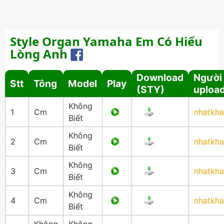
Style Organ Yamaha Em Có Hiểu
Lòng Anh
Download
Người
Stt
Tông
Model
Play
(STY)
uploa
Không
1
Cm
nhatkh
Biết
Không
2
Cm
nhatkh
Biết
Không
3
Cm
nhatkh
Biết
Không
4
Cm
nhatkh
Biết