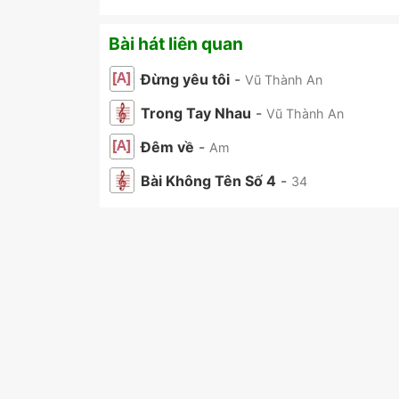
Bài hát liên quan
Đừng yêu tôi
-
Vũ Thành An
Trong Tay Nhau
-
Vũ Thành An
Đêm về
-
Am
Bài Không Tên Số 4
-
34