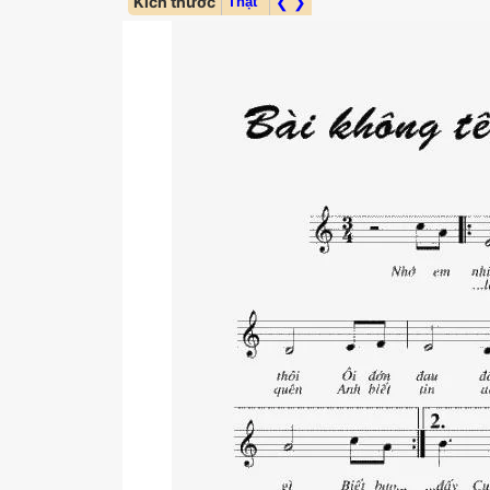
Kích thước
❮ ❯