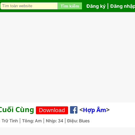
Đăng ký
|
Đăng nhậ
Tìm kiếm
 Cuối Cùng
<
>
Hợp Âm
 Trữ Tình
|
Tông:
Am
|
Nhịp:
34
|
Điệu:
Blues