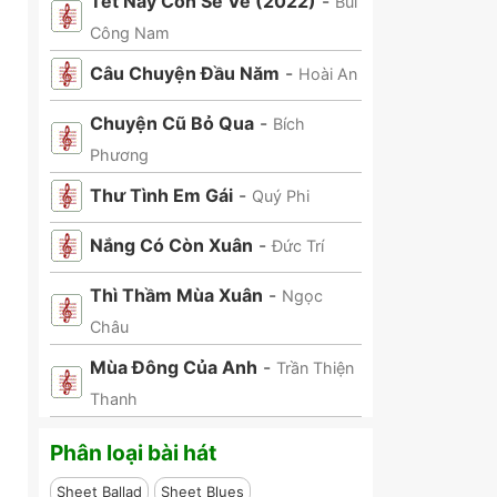
Tết Này Con Sẽ Về (2022)
-
Bùi
Công Nam
Câu Chuyện Đầu Năm
-
Hoài An
Chuyện Cũ Bỏ Qua
-
Bích
Phương
Thư Tình Em Gái
-
Quý Phi
Nắng Có Còn Xuân
-
Đức Trí
Thì Thầm Mùa Xuân
-
Ngọc
Châu
Mùa Đông Của Anh
-
Trần Thiện
Thanh
Phân loại bài hát
Sheet Ballad
Sheet Blues