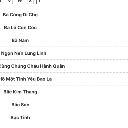
U
V
W
X
Y
Bà Còng Đi Chợ
Ba Lô Con Cóc
Bà Năm
 Ngọn Nến Lung Linh
Cùng Chúng Cháu Hành Quân
Hồ Một Tình Yêu Bao La
Bắc Kim Thang
Bắc Sơn
Bạc Tình