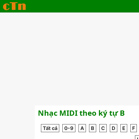
Nhạc MIDI theo ký tự B
Tất cả
0-9
A
B
C
D
E
F