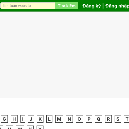
Đăng ký
|
Đăng nhậ
Tìm kiếm
G
H
I
J
K
L
M
N
O
P
Q
R
S
T