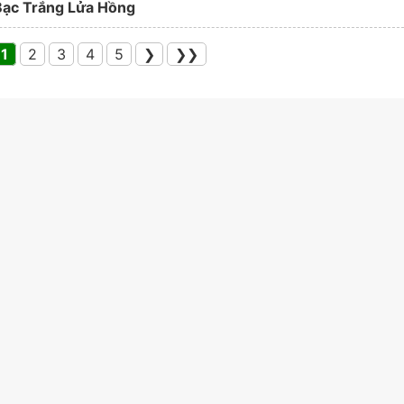
Bạc Trắng Lửa Hồng
1
2
3
4
5
❯
❯❯