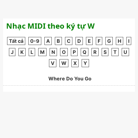
Nhạc MIDI theo ký tự W
Tất cả
0-9
A
B
C
D
E
F
G
H
I
J
K
L
M
N
O
P
Q
R
S
T
U
V
W
X
Y
Where Do You Go