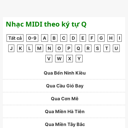
Nhạc MIDI theo ký tự Q
Tất cả
0-9
A
B
C
D
E
F
G
H
I
J
K
L
M
N
O
P
Q
R
S
T
U
V
W
X
Y
Qua Bến Ninh Kiều
Qua Cầu Gió Bay
Qua Cơn Mê
Qua Miền Hà Tiên
Qua Miền Tây Bắc