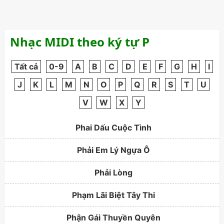
Nhạc MIDI theo ký tự P
Tất cả
0-9
A
B
C
D
E
F
G
H
I
J
K
L
M
N
O
P
Q
R
S
T
U
V
W
X
Y
Phai Dấu Cuộc Tình
Phải Em Lý Ngựa Ô
Phải Lòng
Phạm Lãi Biệt Tây Thi
Phận Gái Thuyền Quyên