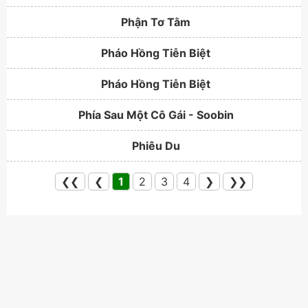
Phận Tơ Tằm
Pháo Hồng Tiễn Biệt
Pháo Hồng Tiễn Biệt
Phía Sau Một Cô Gái - Soobin
Phiêu Du
❮❮
❮
1
2
3
4
❯
❯❯