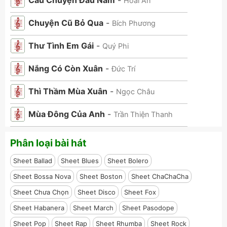
Câu Chuyện Đầu Năm
-
Hoài An
Chuyện Cũ Bỏ Qua
-
Bích Phương
Thư Tình Em Gái
-
Quý Phi
Nắng Có Còn Xuân
-
Đức Trí
Thì Thầm Mùa Xuân
-
Ngọc Châu
Mùa Đông Của Anh
-
Trần Thiện Thanh
Phân loại bài hát
Sheet Ballad
Sheet Blues
Sheet Bolero
Sheet Bossa Nova
Sheet Boston
Sheet ChaChaCha
Sheet Chưa Chọn
Sheet Disco
Sheet Fox
Sheet Habanera
Sheet March
Sheet Pasodope
Sheet Pop
Sheet Rap
Sheet Rhumba
Sheet Rock