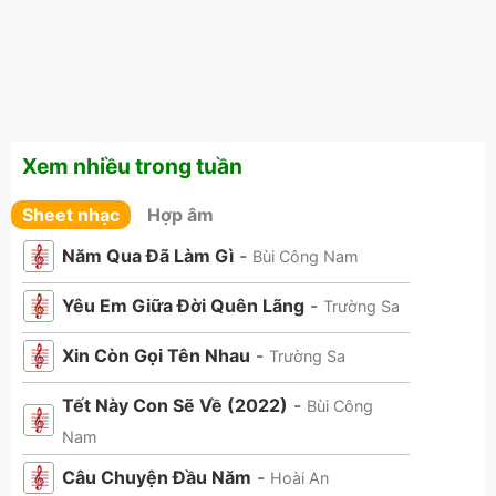
Xem nhiều trong tuần
Sheet nhạc
Hợp âm
Năm Qua Đã Làm Gì
-
Bùi Công Nam
Yêu Em Giữa Đời Quên Lãng
-
Trường Sa
Xin Còn Gọi Tên Nhau
-
Trường Sa
Tết Này Con Sẽ Về (2022)
-
Bùi Công
Nam
Câu Chuyện Đầu Năm
-
Hoài An