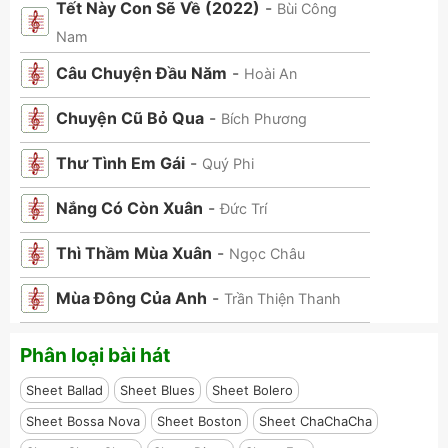
Tết Này Con Sẽ Về (2022)
-
Bùi Công
Nam
Câu Chuyện Đầu Năm
-
Hoài An
Chuyện Cũ Bỏ Qua
-
Bích Phương
Thư Tình Em Gái
-
Quý Phi
Nắng Có Còn Xuân
-
Đức Trí
Thì Thầm Mùa Xuân
-
Ngọc Châu
Mùa Đông Của Anh
-
Trần Thiện Thanh
Phân loại bài hát
Sheet Ballad
Sheet Blues
Sheet Bolero
Sheet Bossa Nova
Sheet Boston
Sheet ChaChaCha