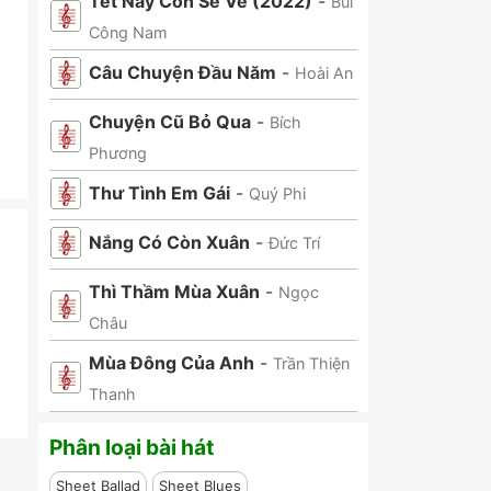
Tết Này Con Sẽ Về (2022)
-
Bùi
Công Nam
Câu Chuyện Đầu Năm
-
Hoài An
Chuyện Cũ Bỏ Qua
-
Bích
Phương
Thư Tình Em Gái
-
Quý Phi
Nắng Có Còn Xuân
-
Đức Trí
Thì Thầm Mùa Xuân
-
Ngọc
Châu
Mùa Đông Của Anh
-
Trần Thiện
Thanh
Phân loại bài hát
Sheet Ballad
Sheet Blues