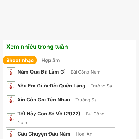
Xem nhiều trong tuần
Sheet nhạc
Hợp âm
Năm Qua Đã Làm Gì
-
Bùi Công Nam
Yêu Em Giữa Đời Quên Lãng
-
Trường Sa
Xin Còn Gọi Tên Nhau
-
Trường Sa
Tết Này Con Sẽ Về (2022)
-
Bùi Công
Nam
Câu Chuyện Đầu Năm
-
Hoài An