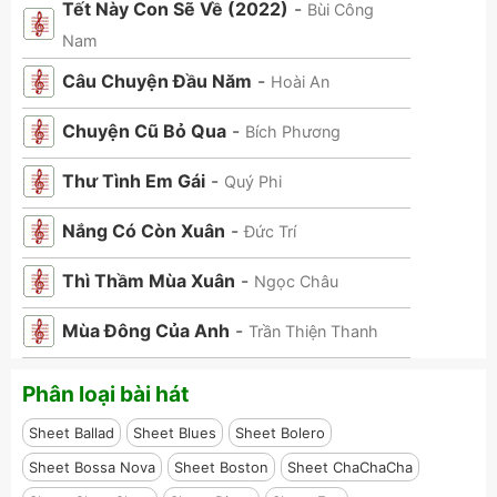
Tết Này Con Sẽ Về (2022)
-
Bùi Công
Nam
Câu Chuyện Đầu Năm
-
Hoài An
Chuyện Cũ Bỏ Qua
-
Bích Phương
Thư Tình Em Gái
-
Quý Phi
Nắng Có Còn Xuân
-
Đức Trí
Thì Thầm Mùa Xuân
-
Ngọc Châu
Mùa Đông Của Anh
-
Trần Thiện Thanh
Phân loại bài hát
Sheet Ballad
Sheet Blues
Sheet Bolero
Sheet Bossa Nova
Sheet Boston
Sheet ChaChaCha