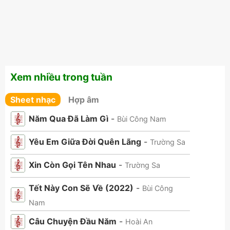
Xem nhiều trong tuần
Sheet nhạc
Hợp âm
Năm Qua Đã Làm Gì
-
Bùi Công Nam
Yêu Em Giữa Đời Quên Lãng
-
Trường Sa
Xin Còn Gọi Tên Nhau
-
Trường Sa
Tết Này Con Sẽ Về (2022)
-
Bùi Công
Nam
Câu Chuyện Đầu Năm
-
Hoài An