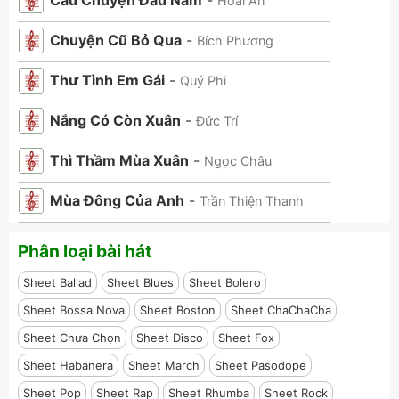
Câu Chuyện Đầu Năm
-
Hoài An
Chuyện Cũ Bỏ Qua
-
Bích Phương
Thư Tình Em Gái
-
Quý Phi
Nắng Có Còn Xuân
-
Đức Trí
Thì Thầm Mùa Xuân
-
Ngọc Châu
Mùa Đông Của Anh
-
Trần Thiện Thanh
Phân loại bài hát
Sheet Ballad
Sheet Blues
Sheet Bolero
Sheet Bossa Nova
Sheet Boston
Sheet ChaChaCha
Sheet Chưa Chọn
Sheet Disco
Sheet Fox
Sheet Habanera
Sheet March
Sheet Pasodope
Sheet Pop
Sheet Rap
Sheet Rhumba
Sheet Rock