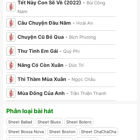
Tết Này Con Sẽ Về (2022)
-
Bùi Công
Nam
Câu Chuyện Đầu Năm
-
Hoài An
Chuyện Cũ Bỏ Qua
-
Bích Phương
Thư Tình Em Gái
-
Quý Phi
Nắng Có Còn Xuân
-
Đức Trí
Thì Thầm Mùa Xuân
-
Ngọc Châu
Mùa Đông Của Anh
-
Trần Thiện Thanh
Phân loại bài hát
Sheet Ballad
Sheet Blues
Sheet Bolero
Sheet Bossa Nova
Sheet Boston
Sheet ChaChaCha