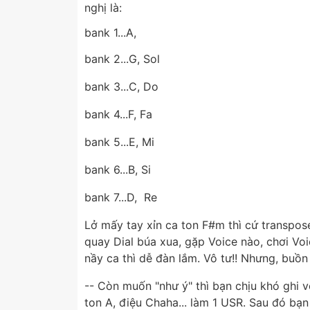
nghị là:
bank 1...A,
bank 2...G, Sol
bank 3...C, Do
bank 4...F, Fa
bank 5...E, Mi
bank 6...B, Si
bank 7...D, Re
Lở mấy tay xỉn ca ton F#m thì cứ transpos
quay Dial búa xua, gặp Voice nào, chơi Voi
nầy ca thì dễ đàn lắm. Vô tư!! Nhưng, buồn 
-- Còn muốn "như ý" thì bạn chịu khó ghi vô
ton A, điệu Chaha... làm 1 USR. Sau đó bạ