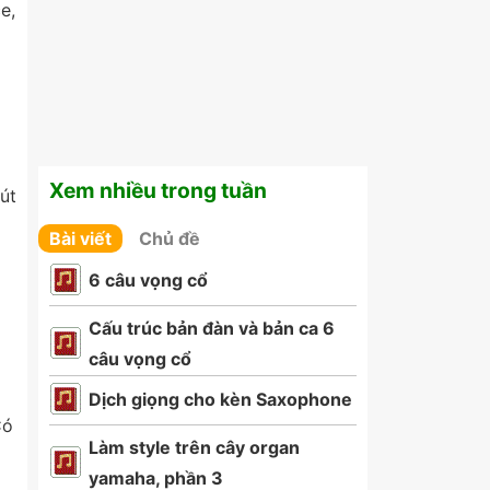
e,
Xem nhiều trong tuần
út
Bài viết
Chủ đề
6 câu vọng cổ
Cấu trúc bản đàn và bản ca 6
câu vọng cổ
Dịch giọng cho kèn Saxophone
Có
Làm style trên cây organ
yamaha, phần 3