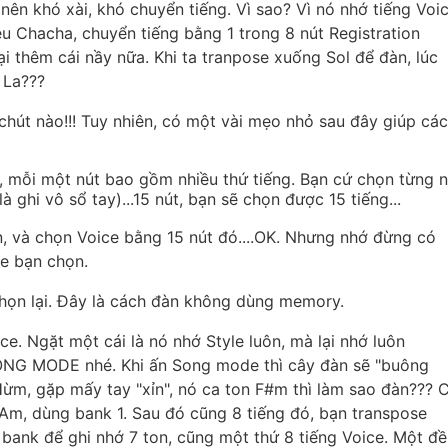
n khó xài, khó chuyển tiếng. Vì sao? Vì nó nhớ tiếng Voic
ệu Chacha, chuyển tiếng bằng 1 trong 8 nút Registration
i thêm cái nầy nữa. Khi ta tranpose xuống Sol để đàn, lúc
 La???
chút nào!!!
Tuy nhiên, có một vài mẹo nhỏ sau đây giúp các
, mỗi một nút bao gồm nhiều thứ tiếng. Bạn cứ chọn từng n
à ghi vô sổ tay)...15 nút, bạn sẽ chọn được 15 tiếng...
ên, và chọn Voice bằng 15 nút đó....OK. Nhưng nhớ đừng có
ce bạn chọn.
chọn lại. Đây là cách đàn không dùng memory.
e. Ngặt một cái là nó nhớ Style luôn, mà lại nhớ luôn
 SONG MODE nhé. Khi ấn Song mode thì cây đàn sẽ "buông
Hừm, gặp mấy tay "xỉn", nó ca ton F#m thì làm sao đàn??? 
n Am, dùng bank 1. Sau đó cũng 8 tiếng đó, bạn transpose
 bank để ghi nhớ 7 ton, cũng một thứ 8 tiếng Voice.
Một đề