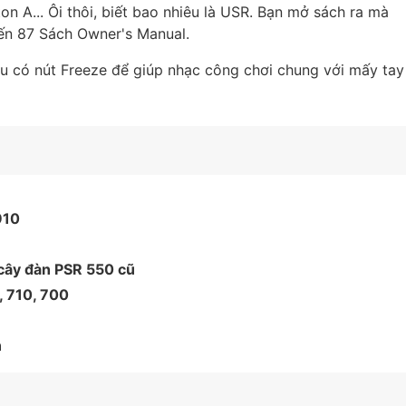
ton A... Ôi thôi, biết bao nhiêu là USR. Bạn mở sách ra mà
ến 87 Sách Owner's Manual.
ều có nút Freeze để giúp nhạc công chơi chung với mấy tay
910
cây đàn PSR 550 cũ
, 710, 700
n