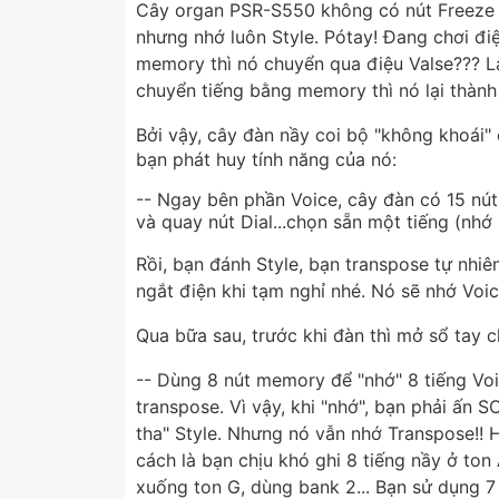
Cây organ PSR-S550 không có nút Freeze nê
nhưng nhớ luôn Style. Pótay! Đang chơi đi
memory thì nó chuyển qua điệu Valse??? Lạ
chuyển tiếng bằng memory thì nó lại thành
Bởi vậy, cây đàn nầy coi bộ "không khoái" 
bạn phát huy tính năng của nó:
-- Ngay bên phần Voice, cây đàn có 15 nút
và quay nút Dial...chọn sẵn một tiếng (nhớ l
Rồi, bạn đánh Style, bạn transpose tự nhi
ngắt điện khi tạm nghỉ nhé. Nó sẽ nhớ Voi
Qua bữa sau, trước khi đàn thì mở sổ tay 
-- Dùng 8 nút memory để "nhớ" 8 tiếng Voic
transpose. Vì vậy, khi "nhớ", bạn phải ấn
tha" Style. Nhưng nó vẫn nhớ Transpose!! 
cách là bạn chịu khó ghi 8 tiếng nầy ở to
xuống ton G, dùng bank 2... Bạn sử dụng 7