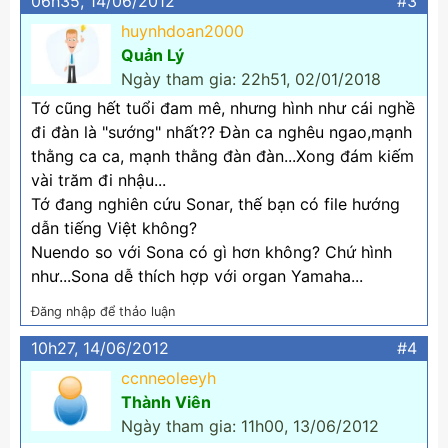
06h35, 14/06/2012
#3
huynhdoan2000
Quản Lý
Ngày tham gia: 22h51, 02/01/2018
Tớ cũng hết tuổi đam mê, nhưng hình như cái nghề
đi đàn là "sướng" nhất?? Đàn ca nghêu ngao,mạnh
thằng ca ca, mạnh thằng đàn đàn...Xong đám kiếm
vài trăm đi nhậu...
Tớ đang nghiên cứu Sonar, thế bạn có file hướng
dẫn tiếng Việt không?
Nuendo so với Sona có gì hơn không? Chứ hình
như...Sona dễ thích hợp với organ Yamaha...
Đăng nhập để thảo luận
10h27, 14/06/2012
#4
ccnneoleeyh
Thành Viên
Ngày tham gia: 11h00, 13/06/2012