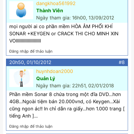
dangkhoa561992
Thành Viên
Ngày tham gia: 16h00, 13/09/2012
mọi người ai co phần mềm HÒA ÂM PHỐI KHÍ
SONAR +KEYGEN or CRACK THI CHO MINH XIN
VOIIIIIIIIIIIIIIIIIIIII
Đăng nhập để thảo luận
20h50, 01/10/2012
#8
huynhdoan2000
Quản Lý
Ngày tham gia: 22h51, 02/01/2018
Phần mềm Sonar 8 chứa trong một đĩa DVD...hơn
4GB...Ngoài tiệm bán 20.000vnd, có Keygen...Xài
cũng ngon ác!! In chỉ dẫn ra giấy...hơn 1.000 trang [
tiếng Anh ]...
Đăng nhập để thảo luận