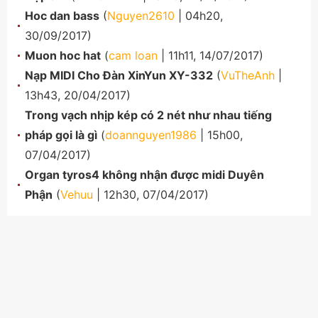
Hoc dan bass
(
Nguyen2610
| 04h20,
30/09/2017)
Muon hoc hat
(
cam loan
| 11h11, 14/07/2017)
Nạp MIDI Cho Đàn XinYun XY-332
(
VuTheAnh
|
13h43, 20/04/2017)
Trong vạch nhịp kép có 2 nét như nhau tiếng
pháp gọi là gì
(
doannguyen1986
| 15h00,
07/04/2017)
Organ tyros4 không nhận được midi Duyên
Phận
(
Vehuu
| 12h30, 07/04/2017)