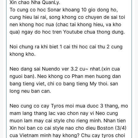
Xin chao Nha QuanLy.
To cung co hoc Sonar khoang 10 gio dong ho,
cung hieu lai rai, song khong co chuyen de sai toi
nen khong hoc nua (chac tai khong hieu, va kho
qua) ngay do hoc tren Youtube chua thong dung.
Noi chung ra khi biet 1 cai thi hoc cai thu 2 cung
khong kho.
Neo dang sai Nuendo ver 3.2 cu~ nhat.(xin cua
nguoi ban). Neo khong co Phan men huong dan
bang tieng viet, chi co bang tieng My thoi. san
long neu ban can.
Neo cung co cay Tyros moi mua duoc 3 thang, mo
mam lang thang lac vao chon nay vi Neo cung
muon lam may cai style cho rieng minh. Nhan tien
Xin hoi ban co cai style nao cho dieu Boston (3/4)
cua Vietnam minh hay khong? Chu cay tyros choi