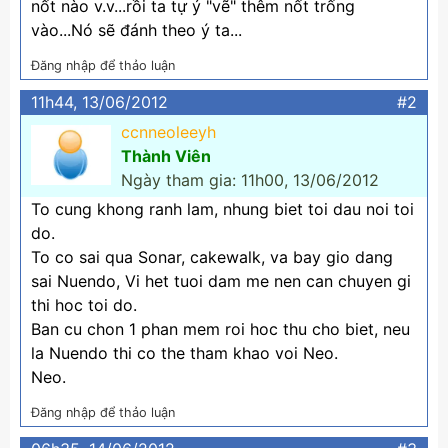
nốt nào v.v...rồi ta tự ý "vẽ" thêm nốt trống
vào...Nó sẽ đánh theo ý ta...
Đăng nhập để thảo luận
11h44, 13/06/2012
#2
ccnneoleeyh
Thành Viên
Ngày tham gia: 11h00, 13/06/2012
To cung khong ranh lam, nhung biet toi dau noi toi
do.
To co sai qua Sonar, cakewalk, va bay gio dang
sai Nuendo, Vi het tuoi dam me nen can chuyen gi
thi hoc toi do.
Ban cu chon 1 phan mem roi hoc thu cho biet, neu
la Nuendo thi co the tham khao voi Neo.
Neo.
Đăng nhập để thảo luận