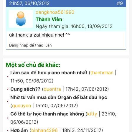
21h57, 06/10/2012
#9
dangkhoa561992
Thành Viên
Ngày tham gia: 16h00, 13/09/2012
uk.thank a zai nhieu nhe! ^^
Đăng nhập để thảo luận
Một số chủ đề khác:
Làm sao để học piano nhanh nhất
(
thanhnhan
|
11h50, 09/06/2012)
Cung sếch??
(
duontra
| 17h42, 07/06/2012)
Nhờ tư vấn mua đàn Organ để bắt đầu học
(
queuyen
| 15h10, 07/06/2012)
Có thể tự học thanh nhạc không
(
kitty
| 23h10,
06/06/2012)
Hợp âm
(
binhan4296
| 18h13, 24/11/2017)