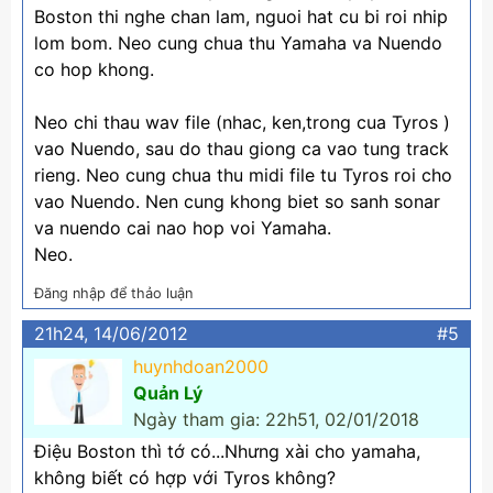
Boston thi nghe chan lam, nguoi hat cu bi roi nhip
lom bom. Neo cung chua thu Yamaha va Nuendo
co hop khong.
Neo chi thau wav file (nhac, ken,trong cua Tyros )
vao Nuendo, sau do thau giong ca vao tung track
rieng. Neo cung chua thu midi file tu Tyros roi cho
vao Nuendo. Nen cung khong biet so sanh sonar
va nuendo cai nao hop voi Yamaha.
Neo.
Đăng nhập để thảo luận
21h24, 14/06/2012
#5
huynhdoan2000
Quản Lý
Ngày tham gia: 22h51, 02/01/2018
Điệu Boston thì tớ có...Nhưng xài cho yamaha,
không biết có hợp với Tyros không?