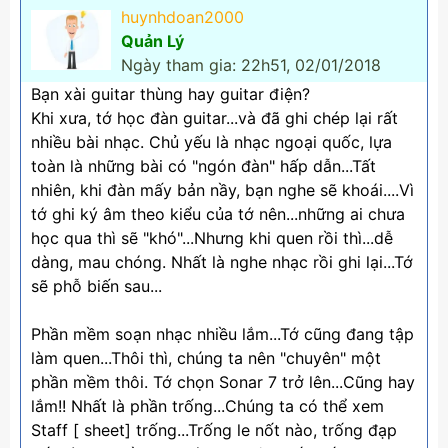
huynhdoan2000
Quản Lý
Ngày tham gia: 22h51, 02/01/2018
Bạn xài guitar thùng hay guitar điện?
Khi xưa, tớ học đàn guitar...và đã ghi chép lại rất
nhiều bài nhạc. Chủ yếu là nhạc ngoại quốc, lựa
toàn là những bài có "ngón đàn" hấp dẫn...Tất
nhiên, khi đàn mấy bản nầy, bạn nghe sẽ khoái....Vì
tớ ghi ký âm theo kiểu của tớ nên...những ai chưa
học qua thì sẽ "khó"...Nhưng khi quen rồi thì...dễ
dàng, mau chóng. Nhất là nghe nhạc rồi ghi lại...Tớ
sẽ phỗ biến sau...
Phần mềm soạn nhạc nhiều lắm...Tớ cũng đang tập
làm quen...Thôi thì, chúng ta nên "chuyên" một
phần mềm thôi. Tớ chọn Sonar 7 trở lên...Cũng hay
lắm!! Nhất là phần trống...Chúng ta có thể xem
Staff [ sheet] trống...Trống le nốt nào, trống đạp