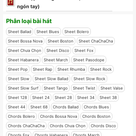
ngón tay)
Phân loại bài hát
Sheet Ballad
Sheet Blues
Sheet Bolero
Sheet Bossa Nova
Sheet Boston
Sheet ChaChaCha
Sheet Chưa Chọn
Sheet Disco
Sheet Fox
Sheet Habanera
Sheet March
Sheet Pasodope
Sheet Pop
Sheet Rap
Sheet Rhumba
Sheet Rock
Sheet Slow
Sheet Slow Ballad
Sheet Slow Rock
Sheet Slow Surf
Sheet Tango
Sheet Twist
Sheet Valse
Sheet 128
Sheet 24
Sheet 28
Sheet 34
Sheet 38
Sheet 44
Sheet 68
Chords Ballad
Chords Blues
Chords Bolero
Chords Bossa Nova
Chords Boston
Chords ChaChaCha
Chords Chưa Chọn
Chords Disco
Chords Fox
Chords Habanera
Chords March